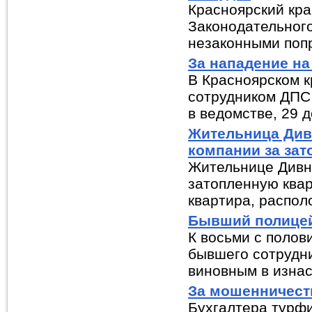
Красноярский кра
Законодательног
незаконными попр
За нападение на
В Красноярском к
сотрудником ДПС,
в ведомстве, 29 д
Жительница Див
компании за зат
Жительнице Дивн
затопленную квар
квартира, располо
Бывший полицей
К восьми с полов
бывшего сотрудн
виновным в изнас.
За мошенничест
Бухгалтера турфи