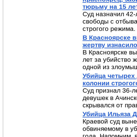
тюрьму на 15 ле
Суд назначил 42-
свободы с отбыва
строгого режима. 
В Красноярске 
жертву изнасил
В Красноярске вы
лет за убийство 
одной из злоумыш
Убийца четырех 
колонии строго
Суд признал 36-л
девушек в Ачинск
скрывался от прав
Убийца Ильяза 
Краевой суд выне
обвиняемому в уб
года. Напомним, в 