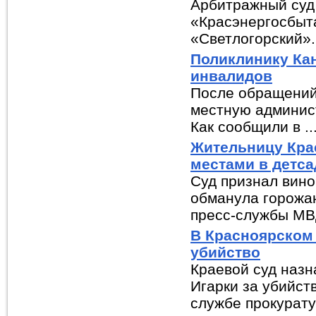
Арбитражный суд 
«Красэнергосбыт
«Светлогорский».
Поликлинику Ка
инвалидов
После обращений 
местную админис
Как сообщили в ..
Жительницу Крас
местами в детса
Суд признал вино
обманула горожан
пресс-службы МВД
В Красноярском 
убийство
Краевой суд назн
Игарки за убийст
службе прокуратур