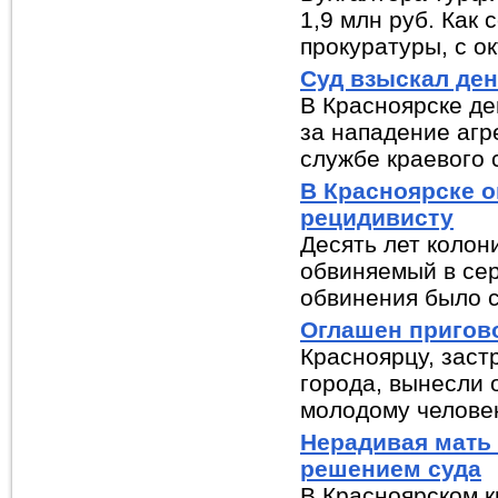
1,9 млн руб. Как
прокуратуры, с ок
Суд взыскал ден
В Красноярске де
за нападение агр
службе краевого с
В Красноярске 
рецидивисту
Десять лет колон
обвиняемый в сер
обвинения было с
Оглашен пригово
Красноярцу, заст
города, вынесли 
молодому человек
Нерадивая мать 
решением суда
В Красноярском к