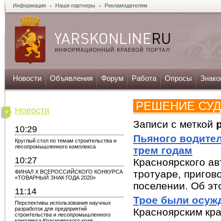
Информация
Наши партнеры
Рекламодателям
Новости
Объявления
Форум
Работа
Опросы
Знако
РЕШЕНИЕ СУ
Новости
Записи с меткой
10:29
Пьяного водител
Круглый стол по темам строительства и
лесопромышленного комплекса
трем годам
10:27
Красноярского а
тротуаре, пригов
ФИНАЛ X ВСЕРОССИЙСКОГО КОНКУРСА
«ТОВАРНЫЙ ЗНАК ГОДА 2020»
поселении. Об это
11:14
Трое были осуж
Перспективы использования научных
разработок для предприятий
Красноярским кра
строительства и лесопромышленного
комплекса Красноярского края