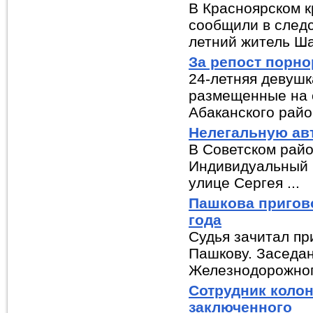
В Красноярском к
сообщили в следс
летний житель Ша
За репост порн
24-летняя девушк
размещенные на с
Абаканского район
Нелегальную ав
В Советском райо
Индивидуальный 
улице Сергея ...
Пашкова пригово
года
Судья зачитал п
Пашкову. Заседан
Железнодорожного
Сотрудник колон
заключенного