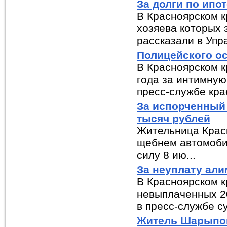
За долги по ипо
В Красноярском к
хозяева которых 
рассказали в Упра
Полицейского ос
В Красноярском к
года за интимную
пресс-службе крае
За испорченный
тысяч рублей
Жительница Красн
щебнем автомобил
силу 8 ию...
За неуплату али
В Красноярском к
невыплаченных 20
в пресс-службе су
Житель Шарыпов