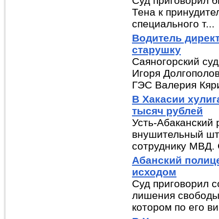
Суд приговорил 
Тена к принудите
специального т...
Водитель директ
старушку
Саяногорский суд
Игоря Долгополо
ГЭС Валерия Кяри
В Хакасии хулиг
тысяч рублей
Усть-Абаканский 
внушительный шт
сотруднику МВД. О
Абанский полице
исходом
Суд приговорил с
лишения свободы 
котором по его ви.