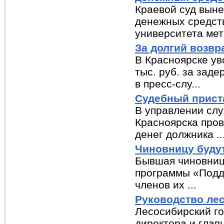
Краевой суд выне
денежных средств
университета мета
За долгий возвр
В Красноярске ув
тыс. руб. за зад
в пресс-слу...
Судебный прист
В управлении сл
Красноярска пров
денег должника ..
Чиновницу буду
Бывшая чиновниц
программы «Подд
членов их ...
Руководство лес
Лесосибирский го
директора и глав