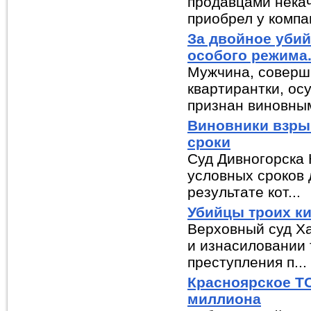
продавцами некач
приобрел у компан
За двойное убий
особого режима
Мужчина, соверш
квартирантки, ос
признан виновным
Виновники взры
сроки
Суд Дивногорска 
условных сроков 
результате кот...
Убийцы троих к
Верховный суд Ха
и изнасиловании 
преступления п...
Красноярское ТС
миллиона