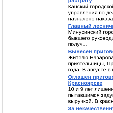
растрату
Канский городско
управления по де
назначено наказа
Главный леснич
Минусинский горо
бывшего руководи
получ...
Вынесен пригов
Жителю Назарова
приятельницы, П
года. В августе в п
Оглашен пригово
Красноярске
10 и 9 лет лишен
пытавшимся задуш
выручкой. В красн
За некачествен