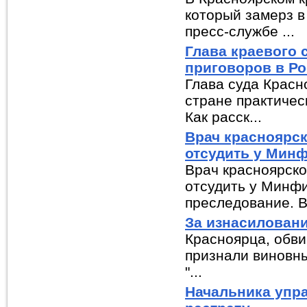
который замерз в
пресс-службе ...
Глава краевого
приговоров в Р
Глава суда Красн
стране практичес
Как расск...
Врач красноярс
отсудить у Минф
Врач красноярск
отсудить у Минфи
преследование. В
За изнасиловани
Красноярца, обви
признали виновны
"...
Начальника упра