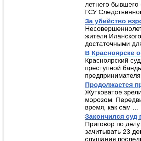
летнего бывшего 
ГСУ Следственног.
За убийство взр
Несовершеннолет
жителя Иланского
достаточными для 
В Красноярске 
Красноярский су
преступной банд
предпринимателя 
Продолжается п
Жутковатое зрел
морозом. Передви
время, как сам ...
Закончился суд 
Приговор по делу
зачитывать 23 де
слушания последн