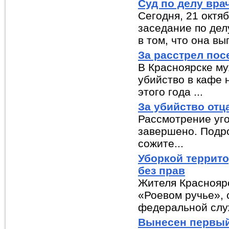
Суд по делу вра
Сегодня, 21 октя
заседание по дел
в том, что она вып
За расстрел пос
В Красноярске му
убийство в кафе 
этого года ...
За убийство отц
Рассмотрение уго
завершено. Подро
сожите...
Уборкой террито
без прав
Жителя Красноярс
«Роевом ручье», 
федеральной служ
Вынесен первый 