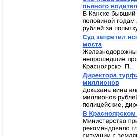
пьяного водите
В Канске бывший 
половиной годам 
рублей за попытку
Суд запретил ис
моста
Железнодорожный
непрошедшие пров
Красноярске. П...
Директора турфи
миллионов
Доказана вина в
миллионов рубле
полицейские, дире
В Красноярском 
Министерство при
рекомендовало г
ситуации с землям