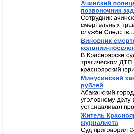
Ачинский полиц
позвоночник за
Сотрудник ачинск
смертельных трав
службе Следств..
Виновник смерте
колонии-поселе
В Красноярске су
трагическом ДТП
красноярский юрис
Минусинский хак
рублей
Абаканский город
уголовному делу 
устанавливал про
Житель Краснояр
журналиста
Суд приговорил 2