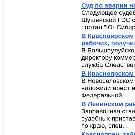
Суд по аварии н
Следующее судебн
Шушенской ГЭС су
портал "Юг Сибири
В Красноярском 
рабочих, получ
В Большеулуйско
директору коммер
служба Следствен
В Красноярском 
В Новоселовском 
наложили арест н
Федеральной ...
В Ленинском ра
Заправочная ста
судебных пристав
по краю, спец...
Красноярец, заб