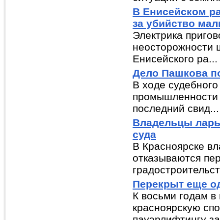
В Енисейском ра
за убийство мал
Электрика пригов
неосторожности ш
Енисейского ра...
Дело Пашкова п
В ходе судебного
промышленности 
последний свид...
Владельцы ларьк
суда
В Красноярске вл
отказываются пе
градостроительств
Перекрыт еще о
К восьми годам в
красноярскую спо
пауэрлифтингу за 