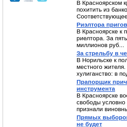
В Красноярском 
похитить из банко
Соответствующее
Риэлтора пригов
В Красноярске к 
риелтора. За пят
миллионов руб...
За стрельбу в ч
В Норильске к по
местного жителя.
хулиганство: в по
Прапорщик прич
инструмента
В Красноярске во
свободы условно
признали виновны
Прямых выборов
не будет