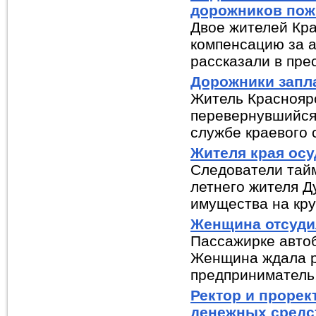
дорожников по
Двое жителей Кр
компенсацию за а
рассказали в прес
Дорожники запла
Житель Красноярс
перевернувшийся 
службе краевого с
Жителя края осу
Следователи тайм
летнего жителя Д
имущества на кру
Женщина отсуди
Пассажирке автоб
Женщина ждала р
предприниматель, 
Ректор и проре
денежных средс