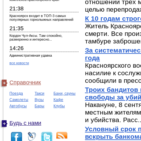
отношении трех 
21:38
целью перепродаж
Красноярск входит в ТОП-3 самых
К 10 годам стро
популярных горнолыжных направлений
Житель Красноярс
21:35
смерти. Все прои
Кордон Чул-Аксы. Там спокойно,
размеренно и интересно...
тамбуре заброшен
14:26
За систематичес
Административная удавка
года
все новости
Красноярского в
насилие к сослуж
сообщили в пресс
Справочник
Троих бандитов
Поезда
Такси
Бани, сауны
свободы за уби
Самолеты
Вузы
Кафе
Накануне, 8 сент
Автобусы
Бары
Клубы
местным жителям
и убийства. Расс..
Будь с нами
Условный срок п
вскрыть банкома