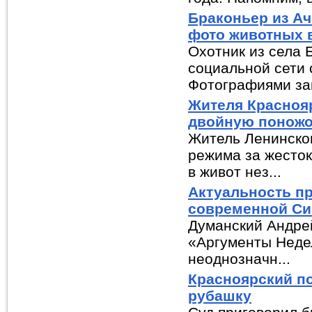
Браконьер из Ач
фото животных 
Охотник из села 
социальной сети 
Фотографиями заи
Жителя Краснояр
двойную понож
Житель Ленинског
режима за жесток
в живот нез...
Актуальность п
современной С
Думанский Андре
«Аргументы Недел
неоднозначн...
Красноярский п
рубашку