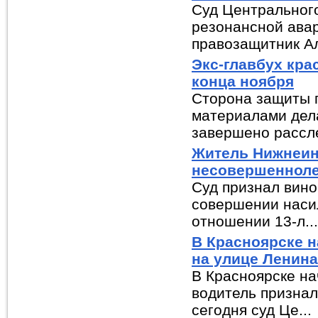
Суд Центрального
резонансной авар
правозащитник Ал
Экс-главбух кра
конца ноября
Сторона защиты г
материалами дел
завершено рассле
Житель Нижнеин
несовершеннол
Суд признал вин
совершении насил
отношении 13-л...
В Красноярске н
на улице Ленина
В Красноярске на
водитель признал
сегодня суд Це...