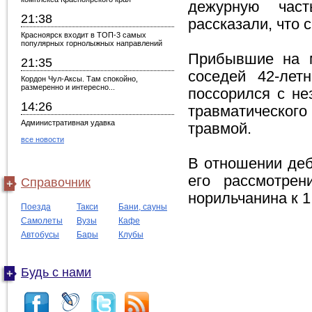
дежурную час
21:38
рассказали, что
Красноярск входит в ТОП-3 самых
популярных горнолыжных направлений
Прибывшие на м
21:35
соседей 42-лет
Кордон Чул-Аксы. Там спокойно,
размеренно и интересно...
поссорился с не
14:26
травматического
Административная удавка
травмой.
все новости
В отношении деб
его рассмотре
Справочник
норильчанина к 
Поезда
Такси
Бани, сауны
Самолеты
Вузы
Кафе
Автобусы
Бары
Клубы
Будь с нами