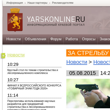
Информация
Наши партнеры
Рекламодателям
Новости
Объявления
Форум
Работа
Опросы
Знако
ЗА СТРЕЛЬБУ
Новости
Новости
>
Новост
10:29
Круглый стол по темам строительства и
05.08.2015
14:
лесопромышленного комплекса
10:27
ФИНАЛ X ВСЕРОССИЙСКОГО КОНКУРСА
«ТОВАРНЫЙ ЗНАК ГОДА 2020»
11:14
Перспективы использования научных
разработок для предприятий
строительства и лесопромышленного
комплекса Красноярского края