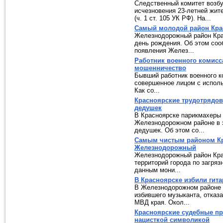
Следственный комитет возбу
исчезновения 23-летней жит
(ч. 1 ст. 105 УК РФ). На...
Самый молодой район Кра
Железнодорожный район Крас
день рождения. Об этом соо
появления Желез...
Работник военного комисс
мошенничество
Бывший работник военного к
совершенное лицом с исполь
Как со...
Красноярские трудотрядов
дедушек
В Красноярске парикмахеры 
Железнодорожном районе в э
дедушек. Об этом со...
Самым чистым районом Кра
Железнодорожный
Железнодорожный район Кра
территорий города по загря
данным мони...
В Красноярске избили гита
В Железнодорожном районе 
избившего музыканта, отказа
МВД края. Окол...
Красноярские судебные пр
нацисткой символикой