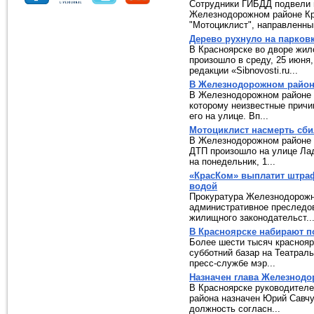
Сотрудники ГИБДД подвели и
Железнодорожном районе Кр
"Мотоциклист", направленный
Дерево рухнуло на парков
В Красноярске во дворе жил
произошло в среду, 25 июня,
редакции «Sibnovosti.ru...
В Железнодорожном район
В Железнодорожном районе 
которому неизвестные причи
его на улице. Вп...
Мотоциклист насмерть сби
В Железнодорожном районе 
ДТП произошло на улице Ла
на понедельник, 1...
«КрасКом» выплатит штраф
водой
Прокуратура Железнодорожн
административное преследо
жилищного законодательст..
В Красноярске набирают п
Более шести тысяч красноя
субботний базар на Театрал
пресс-службе мэр...
Назначен глава Железнодо
В Красноярске руководител
района назначен Юрий Савчу
должность согласн...