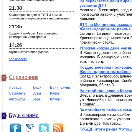
На перекрестке улиц Кире
устроили ДТП
21:38
Накануне, 6 сентября, позд
произошла авария с участие
Красноярск входит в ТОП-3 самых
популярных горнолыжных направлений
Копылов...
ДТП на Мечникова вызвало
21:35
Железнодорожном районе
Сегодня, 15 июля, несмотря 
Кордон Чул-Аксы. Там спокойно,
размеренно и интересно...
Красноярске оценивается в 
практически стоят...
14:26
Угрожая ножом двое неизв
Административная удавка
В Железнодорожном районе д
мужчину. В дежурную часть 
все новости
том, что во д...
Поздно вечером произошел
Железнодорожном районе
Склад с электрооборудован
Справочник
районе в Красноярске. Сооб
Маерчака, 65 стр 3...
Поезда
Такси
Бани, сауны
На стройплощадке в Красн
Самолеты
Вузы
Кафе
Вчера, 5 мая, в дневное вре
Автобусы
Бары
Клубы
ул. Новосибирская произошл
в социал...
За погибшего ребенка семь
Будь с нами
В Красноярске из-за ошибки
пролежала в коме и умерла.
1,6 млн руб. Как гово...
ГИБДД, итоги рейда Мотоци