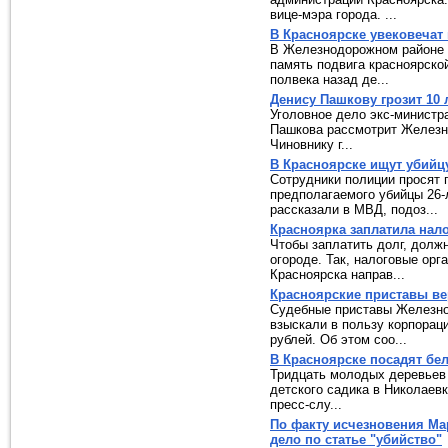
вице-мэра города. ...
В Красноярске увековечат
В Железнодорожном районе 
память подвига красноярско
полвека назад де...
Денису Пашкову грозит 10
Уголовное дело экс-министр
Пашкова рассмотрит Железн
Чиновнику г...
В Красноярске ищут убийц
Сотрудники полиции просят 
предполагаемого убийцы 26
рассказали в МВД, подоз...
Красноярка заплатила нало
Чтобы заплатить долг, долж
огороде. Так, налоговые ор
Красноярска направ...
Красноярские приставы ве
Судебные приставы Железнод
взыскали в пользу корпораци
рублей. Об этом соо...
В Красноярске посадят бе
Тридцать молодых деревьев 
детского садика в Николаевк
пресс-слу...
По факту исчезновения Ма
дело по статье "убийство"