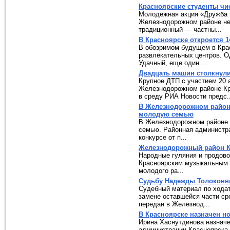
Красноярские студенты чи
Молодёжная акция «Дружба 
Железнодорожном районе не 
традиционный — частны...
В Красноярске откроется 1
В обозримом будущем в Крас
развлекательных центров. О
Удачный, еще один ...
Двадцать машин столкнули
Крупное ДТП с участием 20 
Железнодорожном районе Кр
в среду РИА Новости предс..
В Железнодорожном район
молодую семью
В Железнодорожном районе
семью. Районная администра
конкурсе от п...
Железнодорожный район К
Народные гуляния и продово
Красноярским музыкальным 
молодого ра...
Судьбу Надежды Толоконн
Судебный материал по ходат
замене оставшейся части ср
передан в Железнод...
В Красноярске назначен н
Ирина Хаснутдинова назнач
администрации Красноярска.