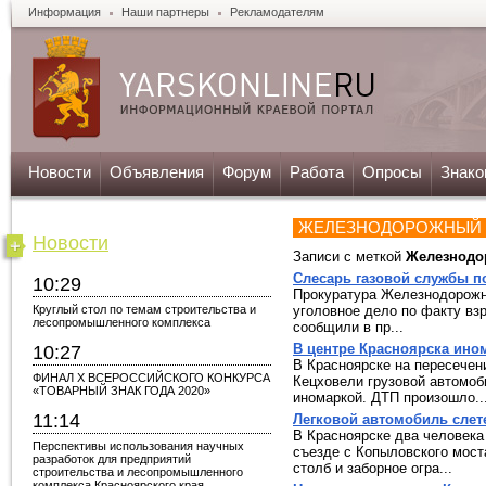
Информация
Наши партнеры
Рекламодателям
Новости
Объявления
Форум
Работа
Опросы
Знако
ЖЕЛЕЗНОДОРОЖНЫЙ 
Новости
Записи с меткой
Железнодо
Слесарь газовой службы по
10:29
Прокуратура Железнодорожно
Круглый стол по темам строительства и
уголовное дело по факту взр
лесопромышленного комплекса
сообщили в пр...
В центре Красноярска ином
10:27
В Красноярске на пересечен
ФИНАЛ X ВСЕРОССИЙСКОГО КОНКУРСА
Кецховели грузовой автомоб
«ТОВАРНЫЙ ЗНАК ГОДА 2020»
иномаркой. ДТП произошло..
11:14
Легковой автомобиль слет
В Красноярске два человека
Перспективы использования научных
съезде с Копыловского мост
разработок для предприятий
столб и заборное огра...
строительства и лесопромышленного
комплекса Красноярского края