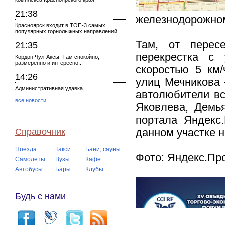
21:38
железнодорожном
Красноярск входит в ТОП-3 самых
популярных горнолыжных направлений
Там, от перес
21:35
перекрестка с 
Кордон Чул-Аксы. Там спокойно,
размеренно и интересно...
скоростью 5 км/
14:26
улиц Мечникова 
Административная удавка
автолюбители вс
все новости
Яковлева, Демья
портала Яндекс
Справочник
данном участке н
Поезда
Такси
Бани, сауны
Фото: Яндекс.Пр
Самолеты
Вузы
Кафе
Автобусы
Бары
Клубы
Будь с нами