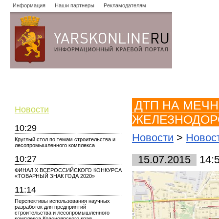
Информация
Наши партнеры
Рекламодателям
Новости
Объявления
Форум
Работа
Опросы
Знако
ДТП НА МЕЧ
Новости
ЖЕЛЕЗНОДОР
10:29
Новости
>
Новос
Круглый стол по темам строительства и
лесопромышленного комплекса
10:27
15.07.2015
14:
ФИНАЛ X ВСЕРОССИЙСКОГО КОНКУРСА
«ТОВАРНЫЙ ЗНАК ГОДА 2020»
11:14
Перспективы использования научных
разработок для предприятий
строительства и лесопромышленного
комплекса Красноярского края