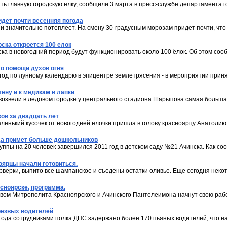
ь главную городскую елку, сообщили 3 марта в пресс-службе департамента го
идет почти весенняя погода
и значительно потеплеет. На смену 30-градусным морозам придет почти, что
ска откроется 100 елок
ка в новогодний период будут функционировать около 100 ёлок. Об этом соо
 о помощи духов огня
год по лунному календарю в эпицентре землетрясения - в мероприятии приня
тену и к медикам в лапки
возвели в ледовом городке у центрального стадиона Шарыпова самая больша
ов за двадцать лет
аленький кусочек от новогодней елочки пришла в голову красноярцу Анатол
ода примет больше дошкольников
ппы на 20 человек завершился 2011 год в детском саду №21 Ачинска. Как со
ноярцы начали готовиться.
ерки, выпито все шампанское и съедены остатки оливье. Еще сегодня неко
сноярске, программа.
вом Митрополита Красноярского и Ачинского Пантелеимона начнут свою рабо
резвых водителей
 года сотрудниками полка ДПС задержано более 170 пьяных водителей, что н