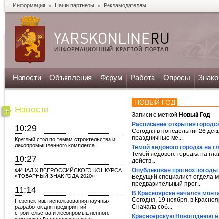
Информация
Наши партнеры
Рекламодателям
Новости
Объявления
Форум
Работа
Опросы
Знако
НОВЫЙ ГОД
Новости
Записи с меткой
Новый Год
Расписание открытия городск
10:29
Сегодня в понедельник 26 дек
праздничные ме...
Круглый стол по темам строительства и
лесопромышленного комплекса
Темой ледового городка на г
Темой ледового городка на гла
10:27
действ...
Опубликован прогноз погоды
ФИНАЛ X ВСЕРОССИЙСКОГО КОНКУРСА
«ТОВАРНЫЙ ЗНАК ГОДА 2020»
Ведущий специалист отдела ме
предварительный прог...
11:14
В Красноярске начался монта
Сегодня, 19 ноября, в Красноя
Перспективы использования научных
Сначала соб...
разработок для предприятий
строительства и лесопромышленного
Красноярскую Новогоднюю ёл
комплекса Красноярского края