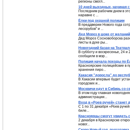
регионы смогл...
10 дней выходных, начиная 
Последним рабочим днем в этом
наравне с ...
Ёлки под охраной полиции
В преддверии Нового года сот
лесорубов" и ...
Дед Мороз в шоке от желаний
Дед Мороз Сосновоборска разо
листы в духе ры...
Новогодний базар на Театрал
В субботу и воскресенье, 24 
сообщили в мэр...
Полиция начала походы по Ё
Красноярские полицейские в п
хранения пиро...
Хакасия "доросла" до респу
В Хакасии впервые будет уста
городских и...
Москвичи едут в Сибирь со с
В этом году главная новогодня
администрации...
Вход в «Роев ручей» станет
С 1 по 31 декабря «Роев руче
биле...
Красноярцы смогут увидеть 
2 декабря в Красноярске откр
новог...
Скоро Новый год, подготовк