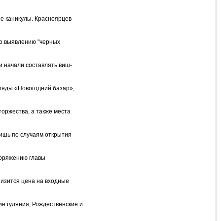
ие каникулы. Красноярцев
по выявлению "черных
и начали составлять виш-
 ряды «Новогодний базар»,
торжества, а также места
лишь по случаям открытия
поряжению главы
низится цена на входные
ие гуляния, Рождественские и