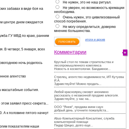
Не нужен, это не наш ритуал.
Не уверен, но возможность кремации
ких забавах в виде боя на
необходима.
Очень нужен, это цивилизованный
способ погребения.
вом центре днем ожидается
Не могу определиться, доверяю
мнению большинства.
лужба ГУ МВД по краю, ранним
итоги и архив
 В четверг, 5 января, всех
Комментарии
Круглый стол по темам строительства и
новогоднюю ночь родилось
лесопромышленного комплекса
Новость в косметологии. Бандажное...
онное агентство
Стрелец, агентство недвижимости, ИП Кутуева
И.А.
Здравствуйте! Можно продать...
на масштабные события.
Любой красноярец сможет анонимно
рассказать о незаконной продаже алкоголя.
Здравствуйте, у нас на...
этом заявил пресс-секрета...
ООО "Янеж", продажа мини саун
добрый день. уточните пожалуйста...
. А к половине пятого начнут
Abus-Компьютерный-Консалтинг, служба
компьютерной помощи
Пидар Шицко, долго еще...
ногим показателям наши