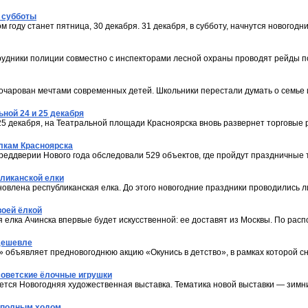
с субботы
 году станет пятница, 30 декабря. 31 декабря, в субботу, начнутся новогодн
рудники полиции совместно с инспекторами лесной охраны проводят рейды 
чарован мечтами современных детей. Школьники перестали думать о семье 
ьной 24 и 25 декабря
и 25 декабря, на Театральной площади Красноярска вновь развернет торговые
лкам Красноярска
реддверии Нового года обследовали 529 объектов, где пройдут праздничные 
бликанской елки
новлена республиканская елка. До этого новогодние праздники проводились 
воей ёлкой
я елка Ачинска впервые будет искусственной: ее доставят из Москвы. По рас
 дешевле
й» объявляет предновогоднюю акцию «Окунись в детство», в рамках которой с
советские ёлочные игрушки
оется Новогодняя художественная выставка. Тематика новой выставки — зимн
а полным ходом