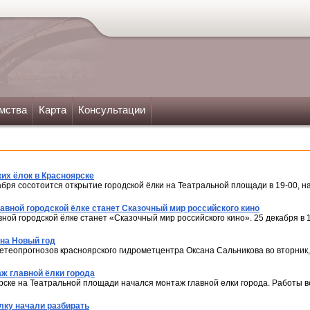
мства
Карта
Консультации
их ёлок в Красноярске
абря сосотоится открытие городской ёлки на Театральной площади в 19-00, 
лавной городской ёлке станет Сказочный мир российского кино
вной городской ёлке станет «Сказочный мир российского кино». 25 декабря в
 на Новый год
теопрогнозов красноярского гидрометцентра Оксана Сальникова во вторник,
ж главной ёлки города
рске на Театральной площади начался монтаж главной елки города. Работы ве
ку начали разбирать