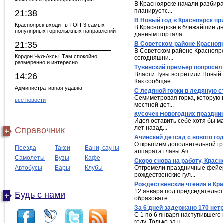
В Красноярске начали разбират
планируетс...
21:38
В Новый год в Красноярск пр
Красноярск входит в ТОП-3 самых
В Красноярске в ближайшие дн
популярных горнолыжных направлений
данным портала ...
21:35
В Советcком районе Краснояр
В Советском районе Красноярс
Кордон Чул-Аксы. Там спокойно,
сегодняшни...
размеренно и интересно...
Тувинский премьер попросил
Власти Тувы встретили Новый 
14:26
Как сообщае...
Административная удавка
С ледяной горки в ледяную с
Семиметровая горка, которую 
все новости
местной дет...
Кусочек Новогодних праздник
Идея оставить себе хотя бы м
лет назад...
Справочник
Ачинский детсад с нового г
Открытием дополнительной гру
Поезда
Такси
Бани, сауны
аппарата главы Ач...
Самолеты
Вузы
Кафе
Скоро снова на работу, Крас
Автобусы
Бары
Клубы
Отгремели праздничные фейерв
рождественские гул...
Рождественские чтения в Кра
12 января под председательст
Будь с нами
образовате...
За 6 дней задержано 170 нет
С 1 по 6 января наступившего
году. Только за н...