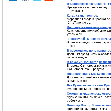
В Красноярске начинаются Р
Праздничные гуляния начнутся
подушках, а ...
Когда станет теплее.
Морозная погода в Красноярске
-14-17, ночью д...
Несовершеннолетний угонщик
Красноярские полицейские зад
утром 4 ян...
"Роев ручей" 5 января пригл
В дни новогодних каникул крас
посет...
В новогоднюю ночь появилос
Двойным праздником оказался 
четыре младе...
В Хакасии Новый год встрет
В городе Саяногорск в Хакаси
Саяногорск.info. В результ...
Поздравление Льва Кузнецов
Дорогие земляки! Уважаемые 
Введены в стр...
Лев Кузнецов не покинет Кра
Губернатор Красноярского края
Сегодня в Красноярске откры
Музыка на нижнем ярусе Театра
работу вс...
Полпред Виктор Толоконский
Полпред президента в СФО Вик