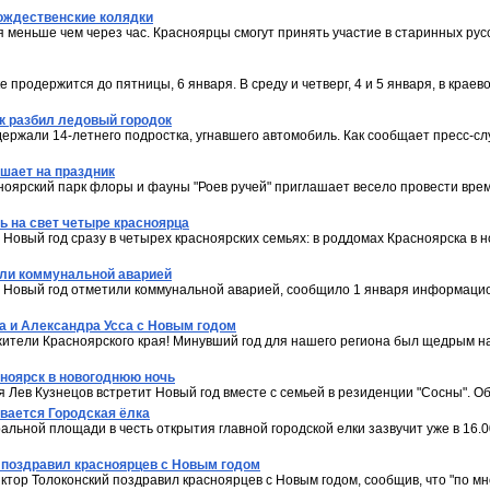
ождественские колядки
 меньше чем через час. Красноярцы смогут принять участие в старинных русс
 продержится до пятницы, 6 января. В среду и четверг, 4 и 5 января, в крае
 разбил ледовый городок
ержали 14-летнего подростка, угнавшего автомобиль. Как сообщает пресс-с
ашает на праздник
ноярский парк флоры и фауны "Роев ручей" приглашает весело провести время.
ь на свет четыре красноярца
Новый год сразу в четырех красноярских семьях: в роддомах Красноярска в 
или коммунальной аварией
и Новый год отметили коммунальной аварией, сообщило 1 января информаци
а и Александра Усса с Новым годом
жители Красноярского края! Минувший год для нашего региона был щедрым 
сноярск в новогоднюю ночь
 Лев Кузнецов встретит Новый год вместе с семьей в резиденции "Сосны". Об 
вается Городская ёлка
льной площади в честь открытия главной городской елки зазвучит уже в 16.00
 поздравил красноярцев с Новым годом
тор Толоконский поздравил красноярцев с Новым годом, сообщив, что "по м