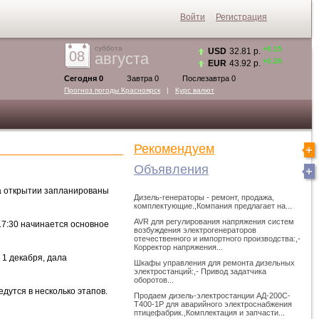
Войти
Регистрация
суббота
+0.15
USD
32.81 р.
08
августа
+0.26
EUR
43.92 р.
Сегодня 0
Завтра 0
Послезавтра 0
Прогноз погоды
Красноярск
|
Курс валют
Рекомендуем
Объявления
на открытии запланированы
Дизель-генераторы - ремонт, продажа,
комплектующие.,Компания предлагает на...
AVR для регулирования напряжения систем
 17:30 начинается основное
возбуждения электрогенераторов
отечественного и импортного производства:,-
Корректор напряжения...
 1 декабря, дала
Шкафы управления для ремонта дизельных
электростанций:,- Привод задатчика
оборотов...
дутся в несколько этапов.
Продаем дизель-электростанции АД-200С-
Т400-1Р для аварийного электроснабжения
птицефабрик.,Комплектация и запчасти...