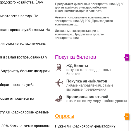
родского хозяйства. Ёлку
Предлагаем дизельные электростанции АД-30
для аварийного электроснабжения
школ.,Комплектация и запчасти...
 мартовская погода. По
Автоматизированные контейнерные
электростанции АД-100.,Производство
контейнерных...
бщает пресс-служба мэрии. На
Дизельные электростанции в
контейнере.,Предлагаем дизель-
электростанции...
ли участие только мужчины.
Покупка билетов
я и самая востребованная у
ЖД Билеты
покупка железнодорожных
ию Ануфриеву больше двадцати
билетов
Покупка авиабилетов
общает пресс-служба
любые направления, самые
выгодные предложения
Бронирование отелей
торые отправятся на
отели по всему миру, любого уровня
ту XII Красноярские краевые
Опросы
а 30% больше, чем в прошлом
Нужен ли Красноярску крематорий?