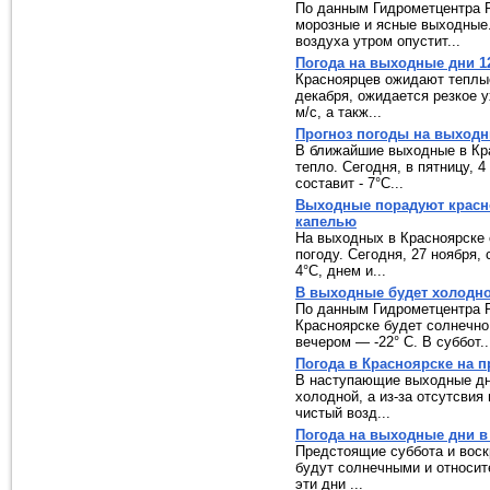
По данным Гидрометцентра 
морозные и ясные выходные.
воздуха утром опустит...
Погода на выходные дни 12
Красноярцев ожидают теплые
декабря, ожидается резкое 
м/с, а такж...
Прогноз погоды на выходн
В ближайшие выходные в Кра
тепло. Сегодня, в пятницу, 
составит - 7°C...
Выходные порадуют красно
капелью
На выходных в Красноярске 
погоду. Сегодня, 27 ноября,
4°C, днем и...
В выходные будет холодно 
По данным Гидрометцентра Ро
Красноярске будет солнечно
вечером — -22° C. В суббот..
Погода в Красноярске на 
В наступающие выходные дн
холодной, а из-за отсутсвия
чистый возд...
Погода на выходные дни в
Предстоящие суббота и воск
будут солнечными и относит
эти дни ...