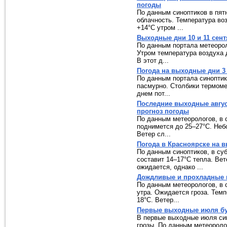
погоды
По данным синоптиков в пят
облачность. Температура воз
+14°C утром ...
Выходные дни 10 и 11 сен
По данным портала метеороло
Утром температура воздуха 
В этот д...
Погода на выходные дни 3 
По данным портала синоптико
пасмурно. Столбики термомет
днем пот...
Последние выходные авгус
прогноз погоды
По данным метеорологов, в с
поднимется до 25–27°C. Неб
Ветер сл...
Погода в Красноярске на в
По данным синоптиков, в суб
составит 14–17°C тепла. Вет
ожидается, однако ...
Дождливые и прохладные 
По данным метеорологов, в с
утра. Ожидается гроза. Темп
18°C. Ветер...
Первые выходные июля б
В первые выходные июля си
грозы. По данным метеоролог