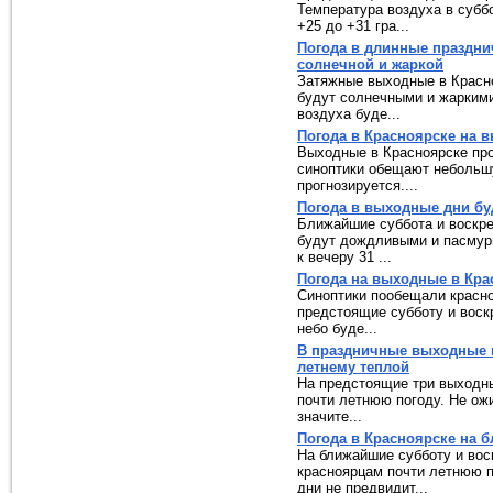
Температура воздуха в суббо
+25 до +31 гра...
Погода в длинные праздни
солнечной и жаркой
Затяжные выходные в Красно
будут солнечными и жаркими
воздуха буде...
Погода в Красноярске на 
Выходные в Красноярске прой
синоптики обещают небольшу
прогнозируется....
Погода в выходные дни бу
Ближайшие суббота и воскре
будут дождливыми и пасмур
к вечеру 31 ...
Погода на выходные в Крас
Синоптики пообещали красн
предстоящие субботу и воск
небо буде...
В праздничные выходные п
летнему теплой
На предстоящие три выходн
почти летнюю погоду. Не ожи
значите...
Погода в Красноярске на
На ближайшие субботу и вос
красноярцам почти летнюю по
дни не предвидит...