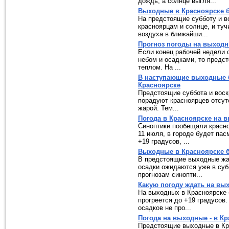
дождь, а солнце выгля...
Выходные в Красноярске б
На предстоящие субботу и в
красноярцам и солнце, и туч
воздуха в ближайши...
Прогноз погоды на выходн
Если конец рабочей недели
небом и осадками, то предс
теплом. На ...
В наступающие выходные бу
Красноярске
Предстоящие суббота и воск
порадуют красноярцев отсут
жарой. Тем...
Погода в Красноярске на 
Синоптики пообещали красн
11 июля, в городе будет па
+19 градусов, ...
Выходные в Красноярске б
В предстоящие выходные жар
осадки ожидаются уже в суб
прогнозам синопти...
Какую погоду ждать на вы
На выходных в Красноярске 
прогреется до +19 градусов.
осадков не про...
Погода на выходные - в Кр
Предстоящие выходные в Кр