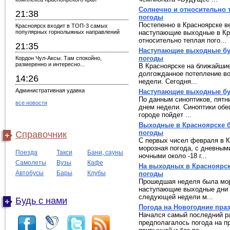
Солнечно и относительно 
21:38
погоды
Постепенно в Красноярске ве
Красноярск входит в ТОП-3 самых
популярных горнолыжных направлений
наступающие выходные в Кр
относительно теплая пого...
21:35
Наступающие выходные буд
погоды
Кордон Чул-Аксы. Там спокойно,
размеренно и интересно...
В Красноярске на ближайшие
долгожданное потепление в
14:26
недели. Сегодня...
Административная удавка
Наступающие выходные бу
По данным синоптиков, пятн
все новости
днем недели. Синоптики обе
городе пойдет ...
Выходные в Красноярске б
погоды
Справочник
С первых чисел февраля в К
морозная погода, с дневными
Поезда
Такси
Бани, сауны
ночными около -18 г...
Самолеты
Вузы
Кафе
На выходных в Красноярск
Автобусы
Бары
Клубы
погоды
Прошедшая неделя была мор
наступающие выходные дни б
следующей недели м...
Будь с нами
Погода на Новогодние пра
Начался самый последний ра
предполагалось погода на 