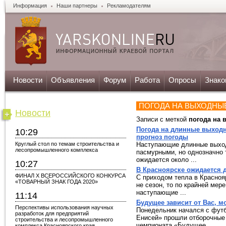
Информация
Наши партнеры
Рекламодателям
Новости
Объявления
Форум
Работа
Опросы
Знако
ПОГОДА НА ВЫХОДНЫ
Новости
Записи с меткой
погода на
Погода на длинные выходн
10:29
прогноз погоды
Круглый стол по темам строительства и
Наступающие длинные выход
лесопромышленного комплекса
пасмурными, но однозначно 
ожидается около ...
10:27
В Красноярске ожидается 
ФИНАЛ X ВСЕРОССИЙСКОГО КОНКУРСА
С приходом тепла в Красноя
«ТОВАРНЫЙ ЗНАК ГОДА 2020»
не сезон, то по крайней мер
наступающие ...
11:14
Будущее зависит от Вас, м
Перспективы использования научных
Понедельник начался с фут
разработок для предприятий
Енисей» прошли отборочные 
строительства и лесопромышленного
чемпионата «Будущее ...
комплекса Красноярского края