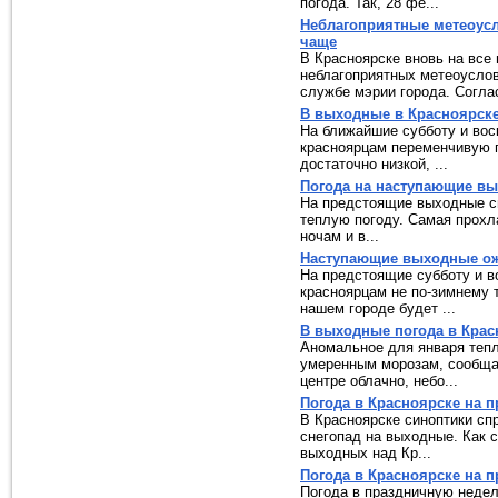
погода. Так, 28 фе...
Неблагоприятные метеоусл
чаще
В Красноярске вновь на все
неблагоприятных метеоуслов
службе мэрии города. Соглас
В выходные в Красноярске
На ближайшие субботу и вос
красноярцам переменчивую п
достаточно низкой, ...
Погода на наступающие вы
На предстоящие выходные с
теплую погоду. Самая прохл
ночам и в...
Наступающие выходные о
На предстоящие субботу и в
красноярцам не по-зимнему т
нашем городе будет ...
В выходные погода в Крас
Аномальное для января тепл
умеренным морозам, сообщае
центре облачно, небо...
Погода в Красноярске на 
В Красноярcке синоптики сп
снегопад на выходные. Как 
выходных над Кр...
Погода в Красноярске на 
Погода в праздничную недел