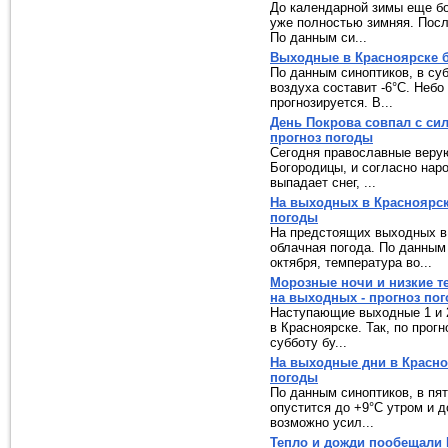
До календарной зимы еще бо
уже полностью зимняя. Посл
По данным си...
Выходные в Красноярске б
По данным синоптиков, в суб
воздуха составит -6°C. Небо
прогнозируется. В...
День Покрова совпал с си
прогноз погоды
Сегодня православные веру
Богородицы, и согласно нар
выпадает снег, ...
На выходных в Красноярск
погоды
На предстоящих выходных в
облачная погода. По данным 
октября, температура во...
Морозные ночи и низкие т
на выходных - прогноз по
Наступающие выходные 1 и 
в Красноярске. Так, по прог
субботу бу...
На выходные дни в Красно
погоды
По данным синоптиков, в пят
опустится до +9°C утром и д
возможно усил...
Тепло и дожди пообещали 