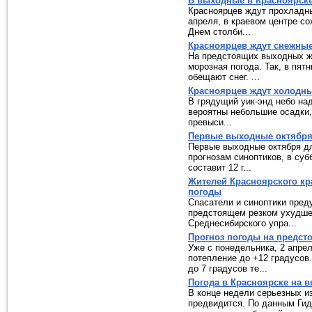
В выходные в Красноярске
Красноярцев ждут прохладны
апреля, в краевом центре со
Днем столби...
Красноярцев ждут снежны
На предстоящих выходных жи
морозная погода. Так, в пят
обещают снег. ...
Красноярцев ждут холодн
В грядущий уик-энд небо на
вероятны небольшие осадки,
превыси...
Первые выходные октября
Первые выходные октября д
прогнозам синоптиков, в суб
составит 12 г...
Жителей Красноярского кр
погоды
Спасатели и синоптики пред
предстоящем резком ухудше
Среднесибирского упра...
Прогноз погоды на предст
Уже с понедельника, 2 апрел
потепление до +12 градусов.
до 7 градусов те...
Погода в Красноярске на 
В конце недели серьезных и
предвидится. По данным Гид