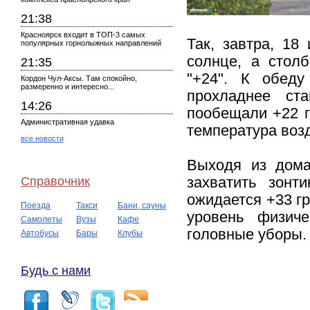
21:38
Красноярск входит в ТОП-3 самых
Так, завтра, 18
популярных горнолыжных направлений
солнце, а стол
21:35
"+24". К обеду
Кордон Чул-Аксы. Там спокойно,
размеренно и интересно...
прохладнее ст
14:26
пообещали +22 г
Административная удавка
температура возд
все новости
Выходя из дома
Справочник
захватить зонт
ожидается +33 гр
Поезда
Такси
Бани, сауны
уровень физич
Самолеты
Вузы
Кафе
головные уборы.
Автобусы
Бары
Клубы
Будь с нами