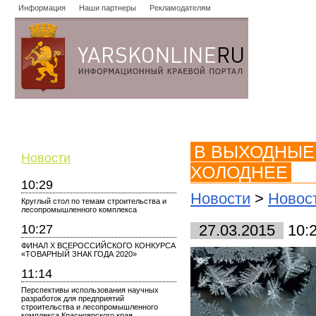
Информация
Наши партнеры
Рекламодателям
Новости
Объявления
Форум
Работа
Опросы
Знако
В ВЫХОДНЫЕ
Новости
ХОЛОДНЕЕ
10:29
Новости
>
Новос
Круглый стол по темам строительства и
лесопромышленного комплекса
10:27
27.03.2015
10:
ФИНАЛ X ВСЕРОССИЙСКОГО КОНКУРСА
«ТОВАРНЫЙ ЗНАК ГОДА 2020»
11:14
Перспективы использования научных
разработок для предприятий
строительства и лесопромышленного
комплекса Красноярского края