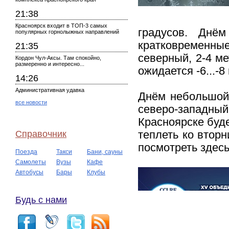
21:38
Красноярск входит в ТОП-3 самых
градусов. Днё
популярных горнолыжных направлений
кратковременны
21:35
северный, 2-4 ме
Кордон Чул-Аксы. Там спокойно,
размеренно и интересно...
ожидается -6...-8
14:26
Административная удавка
Днём небольшой 
все новости
северо-западный
Красноярске буде
Справочник
теплеть ко втор
посмотреть здесь
Поезда
Такси
Бани, сауны
Самолеты
Вузы
Кафе
Автобусы
Бары
Клубы
Будь с нами