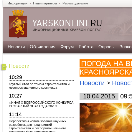
Информация
Наши партнеры
Рекламодателям
Новости
Объявления
Форум
Работа
Опросы
Знако
ПОГОДА НА 
Новости
КРАСНОЯРСК
10:29
Новости
>
Новос
Круглый стол по темам строительства и
лесопромышленного комплекса
10:27
10.04.2015
09:
ФИНАЛ X ВСЕРОССИЙСКОГО КОНКУРСА
«ТОВАРНЫЙ ЗНАК ГОДА 2020»
11:14
Перспективы использования научных
разработок для предприятий
строительства и лесопромышленного
комплекса Красноярского края