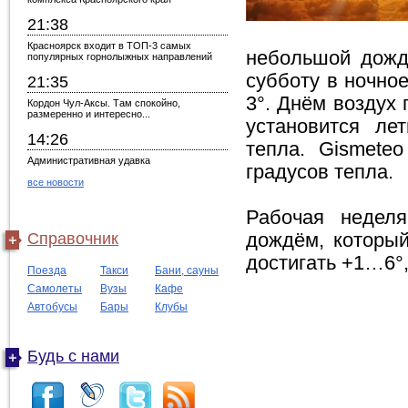
21:38
Красноярск входит в ТОП-3 самых
небольшой дождь
популярных горнолыжных направлений
субботу в ночно
21:35
3°. Днём воздух 
Кордон Чул-Аксы. Там спокойно,
размеренно и интересно...
установится ле
14:26
тепла. Gismete
Административная удавка
градусов тепла.
все новости
Рабочая неделя
Справочник
дождём, который
достигать +1…6°,
Поезда
Такси
Бани, сауны
Самолеты
Вузы
Кафе
Автобусы
Бары
Клубы
Будь с нами