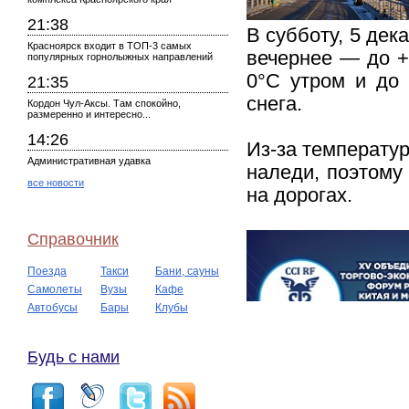
21:38
В субботу, 5 дек
Красноярск входит в ТОП-3 самых
вечернее — до +
популярных горнолыжных направлений
0°C утром и до
21:35
снега.
Кордон Чул-Аксы. Там спокойно,
размеренно и интересно...
14:26
Из-за температур
Административная удавка
наледи, поэтому
все новости
на дорогах.
Справочник
Поезда
Такси
Бани, сауны
Самолеты
Вузы
Кафе
Автобусы
Бары
Клубы
Будь с нами