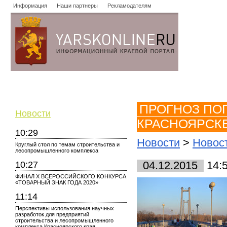
Информация
Наши партнеры
Рекламодателям
Новости
Объявления
Форум
Работа
Опросы
Знако
ПРОГНОЗ ПОГ
Новости
КРАСНОЯРСК
10:29
Новости
>
Новос
Круглый стол по темам строительства и
лесопромышленного комплекса
10:27
04.12.2015
14:
ФИНАЛ X ВСЕРОССИЙСКОГО КОНКУРСА
«ТОВАРНЫЙ ЗНАК ГОДА 2020»
11:14
Перспективы использования научных
разработок для предприятий
строительства и лесопромышленного
комплекса Красноярского края