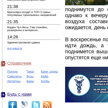
21:38
поднимутся до 
Красноярск входит в ТОП-3 самых
однако к вечеру
популярных горнолыжных направлений
воздуха состав
21:35
ожидается, день
Кордон Чул-Аксы. Там спокойно,
размеренно и интересно...
14:26
В воскресенье по
Административная удавка
идти дождь, а 
все новости
поднимется выше
опустятся еще ни
Справочник
Поезда
Такси
Бани, сауны
Самолеты
Вузы
Кафе
Автобусы
Бары
Клубы
Будь с нами