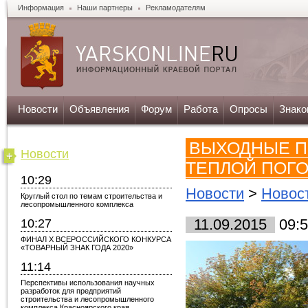
Информация
Наши партнеры
Рекламодателям
Новости
Объявления
Форум
Работа
Опросы
Знако
ВЫХОДНЫЕ П
Новости
ТЕПЛОЙ ПОГ
10:29
Новости
>
Новос
Круглый стол по темам строительства и
лесопромышленного комплекса
10:27
11.09.2015
09:5
ФИНАЛ X ВСЕРОССИЙСКОГО КОНКУРСА
«ТОВАРНЫЙ ЗНАК ГОДА 2020»
11:14
Перспективы использования научных
разработок для предприятий
строительства и лесопромышленного
комплекса Красноярского края