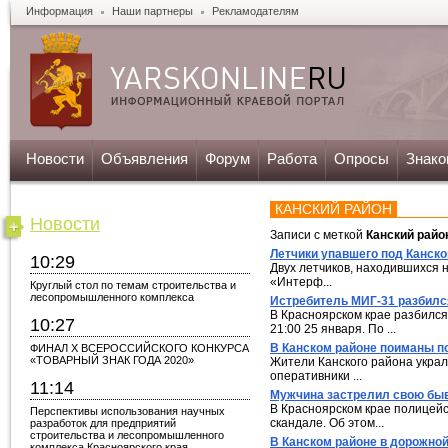
Информация
Наши партнеры
Рекламодателям
Новости
Объявления
Форум
Работа
Опросы
Знако
КАНСКИЙ РАЙОН
Новости
Записи с меткой
Канский райо
Летчики упавшего под Канск
10:29
Двух летчиков, находившихся 
«Интерф...
Круглый стол по темам строительства и
лесопромышленного комплекса
Истребитель МИГ-31 разбилс
В Красноярском крае разбилс
10:27
21:00 25 января. По ...
В Канском районе поиманы п
ФИНАЛ X ВСЕРОССИЙСКОГО КОНКУРСА
«ТОВАРНЫЙ ЗНАК ГОДА 2020»
Жители Канского района украл
оперативники ...
11:14
Мужчина застрелил свою бы
В Красноярском крае полицейс
Перспективы использования научных
скандале. Об этом...
разработок для предприятий
строительства и лесопромышленного
В Канском районе в дорожной
комплекса Красноярского края