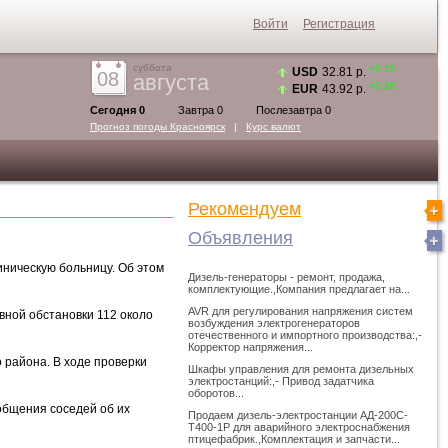
Войти
Регистрация
суббота
+0.15
USD
32.81 р.
08
августа
+0.26
EUR
43.92 р.
Сегодня 0
Завтра 0
Послезавтра 0
Прогноз погоды
Красноярск
|
Курс валют
Рекомендуем
Объявления
иническую больницу. Об этом
Дизель-генераторы - ремонт, продажа,
комплектующие.,Компания предлагает на...
AVR для регулирования напряжения систем
ной обстановки 112 около
возбуждения электрогенераторов
отечественного и импортного производства:,-
Корректор напряжения...
 района. В ходе проверки
Шкафы управления для ремонта дизельных
электростанций:,- Привод задатчика
оборотов...
общения соседей об их
Продаем дизель-электростанции АД-200С-
Т400-1Р для аварийного электроснабжения
птицефабрик.,Комплектация и запчасти...