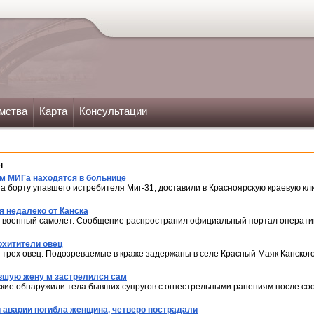
мства
Карта
Консультации
н
ом МИГа находятся в больнице
на борту упавшего истребителя Миг-31, доставили в Красноярскую краевую кл
я недалеко от Канска
я военный самолет. Сообщение распространил официальный портал оператив
охитители овец
 трех овец. Подозреваемые в краже задержаны в селе Красный Маяк Канского
вшую жену м застрелился сам
кие обнаружили тела бывших супругов с огнестрельными ранениям после со
 аварии погибла женщина, четверо пострадали