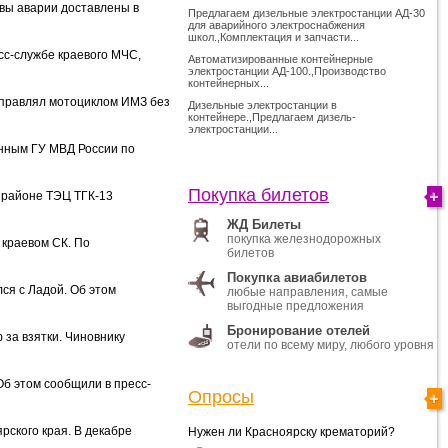
твы аварии доставлены в
Предлагаем дизельные электростанции АД-30
для аварийного электроснабжения
школ.,Комплектация и запчасти...
сс-службе краевого МЧС,
Автоматизированные контейнерные
электростанции АД-100.,Производство
контейнерных...
 управлял мотоциклом ИМЗ без
Дизельные электростанции в
контейнере.,Предлагаем дизель-
электростанции...
анным ГУ МВД России по
Покупка билетов
в районе ТЭЦ ТГК-13
ЖД Билеты
покупка железнодорожных
 краевом СК. По
билетов
Покупка авиабилетов
лся с Ладой. Об этом
любые направления, самые
выгодные предложения
Бронирование отелей
за взятки. Чиновнику
отели по всему миру, любого уровня
Об этом сообщили в пресс-
Опросы
рского края. В декабре
Нужен ли Красноярску крематорий?