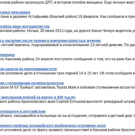
Канском районе произошло ДТП, в котором погибла женщина. Еще четыре жер
сгорел пенсионер
 бане в деревне Астафьевка (Канский район) 19 февраля. Как сообщили в пре
огибли двое мотоциклистов
анском районе. Ночью, 30 июня 2013 года, на дороге Канск-Чечеул водитель
ась насилию после пьянки в компании взрослых мужчин
-летний мужчина, подозреваемый в изнасиловании 13-летней девочки. По д
 паводка
по Канскому району 24 апреля поступило сообщение о том, что на реке Кан 
тки напали на предпринимателя
ли уголовное дело в отношении трех парней 14 и 15 лет. Об этом сообщили в
вом столкновении погибли водители
ороге М-53 "Байкал" автомобиль Toyota Mark в лобовом столкновении встрети
2 миллионов рублей за взятку в 400 тысяч
кого района Красноярского края Сергей Елтышев выплатит рекордный штраф 
отправлен в детский дом
йского, оказавшийся в больнице из-за истощения, отправлен в детский дом. 
иемного ребенка полицейского возбуждено уголовное дело
л уголовное дело по факту громкого происшествия в Канском районе Красноя