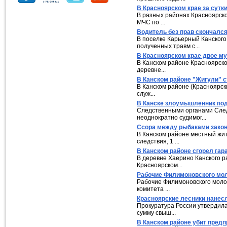
В Красноярском крае за сутк
В разных районах Красноярско
МЧС по ...
Водитель без прав скончалс
В поселке Карьерный Канского
полученных травм с...
В Красноярском крае двое му
В Канском районе Красноярско
деревне...
В Канском районе "Жигули" с
В Канском районе (Красноярск
служ...
В Канске злоумышленник подо
Следственными органами След
неоднократно судимог...
Ссора между рыбаками зако
В Канском районе местный жит
следствия, 1 ...
В Канском районе сгорел гар
В деревне Хаерино Канского р
Красноярском...
Рабочие Филимоновского мол
Рабочие Филимоновского молоч
комитета ...
Красноярские лесники нанес
Прокуратура России утвердила
сумму свыш...
В Канском районе убит пред