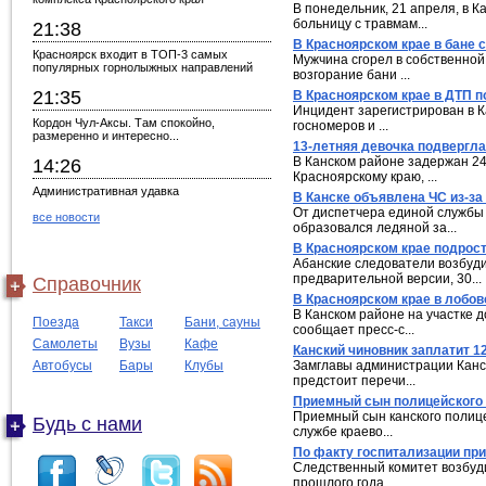
В понедельник, 21 апреля, в 
больницу с травмам...
21:38
В Красноярском крае в бане 
Красноярск входит в ТОП-3 самых
Мужчина сгорел в собственной
популярных горнолыжных направлений
возгорание бани ...
21:35
В Красноярском крае в ДТП п
Инцидент зарегистрирован в К
Кордон Чул-Аксы. Там спокойно,
госномеров и ...
размеренно и интересно...
13-летняя девочка подвергл
В Канском районе задержан 24
14:26
Красноярскому краю, ...
Административная удавка
В Канске объявлена ЧС из-за
От диспетчера единой службы 
все новости
образовался ледяной за...
В Красноярском крае подрос
Абанские следователи возбуди
предварительной версии, 30...
Справочник
В Красноярском крае в лобо
В Канском районе на участке д
Поезда
Такси
Бани, сауны
сообщает пресс-с...
Самолеты
Вузы
Кафе
Канский чиновник заплатит 1
Автобусы
Бары
Клубы
Замглавы администрации Канс
предстоит перечи...
Приемный сын полицейского 
Приемный сын канского полице
Будь с нами
службе краево...
По факту госпитализации пр
Следственный комитет возбуди
прошлого года ...