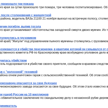
и произошло три пожара
го края за сутки произошло три пожара, три человека госпитализировано. О
я после столкновения с маршруткой
 района, водитель ВАЗа 21100 21 ноября выехал на встречную полосу, столкн
жчин погибли, выпив тосола
го края устанавливают обстоятельства загадочной смерти двоих мужчин. Их 
толкнулись в грузовиком
ий край) "Жигули" под управлением пьяного мужчины столкнулись с грузовико
зревается в убийстве пенсионерки, в квартире которой он скрывался от 
ственного комитета РФ по Красноярскому краю возбуждено уголовное дело 
нчилась убийством
ель подозревается в убийстве своего приятеля, сообщили в краевом следств
аж с "колхозной" техникой
айона огнем уничтожен гараж с сельскохозяйственной техникой. Об этом соо
окозавода опасаются за свое будущее
ноконсервного завода опасаются за свое будущее. Об этом стало известно 
ли ущерб России на 10 миллионов
 обвинительное заключение по скандальному делу о незаконной рубке деревь
приниматель