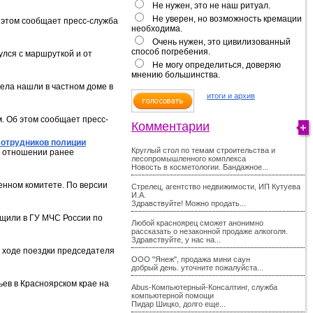
Не нужен, это не наш ритуал.
Не уверен, но возможность кремации
б этом сообщает пресс-служба
необходима.
Очень нужен, это цивилизованный
способ погребения.
улся с маршруткой и от
Не могу определиться, доверяю
мнению большинства.
тела нашли в частном доме в
итоги и архив
м. Об этом сообщает пресс-
Комментарии
сотрудников полиции
Круглый стол по темам строительства и
в отношении ранее
лесопромышленного комплекса
Новость в косметологии. Бандажное...
енном комитете. По версии
Стрелец, агентство недвижимости, ИП Кутуева
И.А.
Здравствуйте! Можно продать...
бщили в ГУ МЧС России по
Любой красноярец сможет анонимно
рассказать о незаконной продаже алкоголя.
Здравствуйте, у нас на...
в ходе поездки председателя
ООО "Янеж", продажа мини саун
добрый день. уточните пожалуйста...
ев в Красноярском крае на
Abus-Компьютерный-Консалтинг, служба
компьютерной помощи
Пидар Шицко, долго еще...