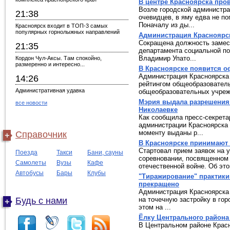
В центре Красноярска про
Возле городской администра
21:38
очевидцев, в яму едва не п
Поначалу из ды...
Красноярск входит в ТОП-3 самых
популярных горнолыжных направлений
Администрация Красноярск
Сокращена должность замест
21:35
департамента социальной по
Владимир Упато...
Кордон Чул-Аксы. Там спокойно,
размеренно и интересно...
В Красноярске появится 
Администрация Красноярска
14:26
рейтингом общеобразовател
Административная удавка
общеобразовательных учреж.
Мэрия выдала разрешения 
все новости
Николаевке
Как сообщила пресс-секрета
администрации Красноярска 
моменту выданы р...
Справочник
В Красноярске принимают 
Стартовал прием заявок на 
Поезда
Такси
Бани, сауны
соревновании, посвященном
Самолеты
Вузы
Кафе
отечественной войне. Об этом
Автобусы
Бары
Клубы
"Тиражирование" практики
прекращено
Администрация Красноярска 
Будь с нами
на точечную застройку в гор
этом на ...
Ёлку Центрального района
В Центральном районе Крас