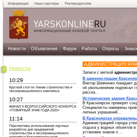
Информация
Наши партнеры
Рекламодателям
Новости
Объявления
Форум
Работа
Опросы
Знако
АДМИНИСТРАЦИЯ КР
Новости
Записи с меткой
администр
В администрации Красноя
10:29
Виктор Шевченко покидает д
Круглый стол по темам строительства и
об увольненинии подписал г
лесопромышленного комплекса
расска...
Исторические здания Крас
10:27
В Красноярске проверят сох
ФИНАЛ X ВСЕРОССИЙСКОГО КОНКУРСА
Специалисты намерены пров
«ТОВАРНЫЙ ЗНАК ГОДА 2020»
лепных украшений...
11:14
В Красноярске определены
Администрацией города утве
Перспективы использования научных
отдыха у водных объектов в 
разработок для предприятий
установке знаков о ...
строительства и лесопромышленного
комплекса Красноярского края