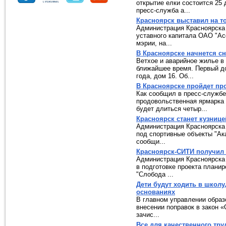
открытие елки состоится 25 
пресс-служба а...
Красноярск выставил на т
Администрация Красноярска 
уставного капитала ОАО "А
мэрии, на...
В Красноярске начнется с
Ветхое и аварийное жилье в
ближайшее время. Первый до
года, дом 16. Об...
В Красноярске пройдет п
Как сообщил в пресс-службе
продовольственная ярмарка 
будет длиться четыр...
Красноярск станет кузниц
Администрация Красноярска
под спортивные объекты "Ак
сообщи...
Красноярск-СИТИ получил 
Администрация Красноярска
в подготовке проекта плани
"Слобода ...
Дети будут ходить в школу
основаниях
В главном управлении образ
внесении поправок в закон «
зачис...
Все для качественного тр