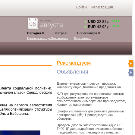
Войти
Регистрация
четверг
+0.15
USD
32.81 р.
06
августа
+0.26
EUR
43.92 р.
Сегодня 0
Завтра 0
Послезавтра 0
Прогноз погоды
Красноярск
|
Курс валют
Рекомендуем
Объявления
Дизель-генераторы - ремонт, продажа,
комплектующие.,Компания предлагает на...
мента социальной политики.
азначен главой Свердловского
AVR для регулирования напряжения систем
возбуждения электрогенераторов
отечественного и импортного производства:,-
Корректор напряжения...
ены на первого заместителя
 целях оптимизации структуры
Шкафы управления для ремонта дизельных
 Ольга Бабошина.
электростанций:,- Привод задатчика
оборотов...
Продаем дизель-электростанции АД-200С-
Т400-1Р для аварийного электроснабжения
птицефабрик.,Комплектация и запчасти...