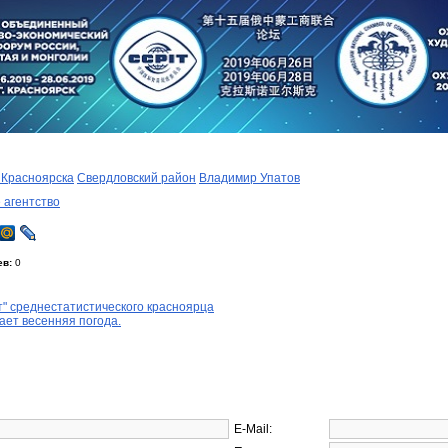
 Красноярска
Свердловский район
Владимир Упатов
 агентство
ев:
0
" среднестатистического красноярца
ает весенняя погода.
E-Mail: