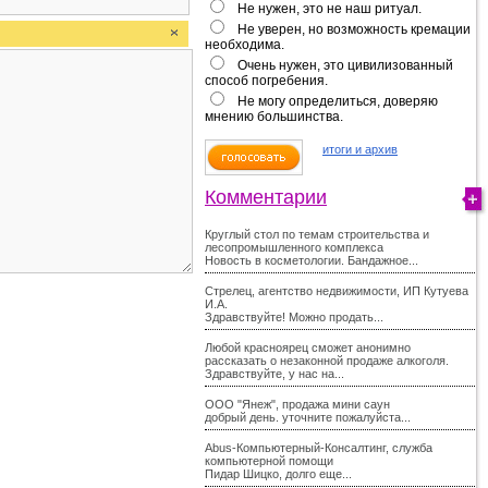
Не нужен, это не наш ритуал.
Не уверен, но возможность кремации
необходима.
Очень нужен, это цивилизованный
способ погребения.
Не могу определиться, доверяю
мнению большинства.
итоги и архив
Комментарии
Круглый стол по темам строительства и
лесопромышленного комплекса
Новость в косметологии. Бандажное...
Стрелец, агентство недвижимости, ИП Кутуева
И.А.
Здравствуйте! Можно продать...
Любой красноярец сможет анонимно
рассказать о незаконной продаже алкоголя.
Здравствуйте, у нас на...
ООО "Янеж", продажа мини саун
добрый день. уточните пожалуйста...
Abus-Компьютерный-Консалтинг, служба
компьютерной помощи
Пидар Шицко, долго еще...