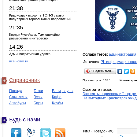
21:38
Красноярск входит в ТОП-3 самых
популярных горнолыжных направлений
21:35
Кордон Чул-Аксы. Там спокойно,
размеренно и интересно...
14:26
Административная удавка
Облако тегов:
администрация
все новости
Источник:
PL информационное
Поделиться…
Справочник
Просмотров:
1335
Коментари
Смотрите также:
Поезда
Такси
Бани, сауны
Эксперты нарисовали "портрет
Самолеты
Вузы
Кафе
На выходных Красноярск ожид
Автобусы
Бары
Клубы
Будь с нами
Имя (Псевдоним):