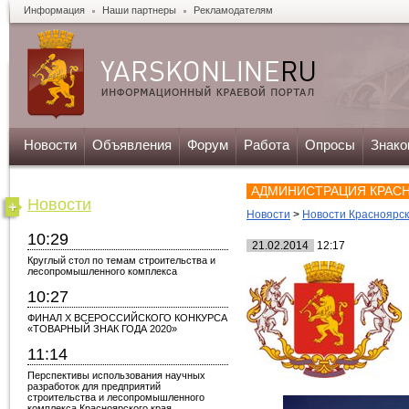
Информация
Наши партнеры
Рекламодателям
Новости
Объявления
Форум
Работа
Опросы
Знако
АДМИНИСТРАЦИЯ КРАС
Новости
Новости
>
Новости Красноярс
10:29
21.02.2014
12:17
Круглый стол по темам строительства и
лесопромышленного комплекса
10:27
ФИНАЛ X ВСЕРОССИЙСКОГО КОНКУРСА
«ТОВАРНЫЙ ЗНАК ГОДА 2020»
11:14
Перспективы использования научных
разработок для предприятий
строительства и лесопромышленного
комплекса Красноярского края