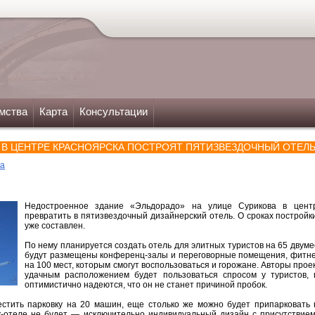
мства
Карта
Консультации
" В ЦЕНТРЕ КРАСНОЯРСКА ПОСТРОЯТ ПЯТИЗВЕЗДОЧНЫЙ ОТЕЛ
ка
Недостроенное здание «Эльдорадо» на улице Сурикова в цент
превратить в пятизвездочный дизайнерский отель. О сроках постройки
уже составлен.
По нему планируется создать отель для элитных туристов на 65 двуме
будут размещены конференц-залы и переговорные помещения, фитнес
на 100 мест, которым смогут воспользоваться и горожане. Авторы проек
удачным расположением будет пользоваться спросом у туристов, 
оптимистично надеются, что он не станет причиной пробок.
естить парковку на 20 машин, еще столько же можно будет припарковать
-отеле не будет — исключительно индивидуальный дизайн с присутствием