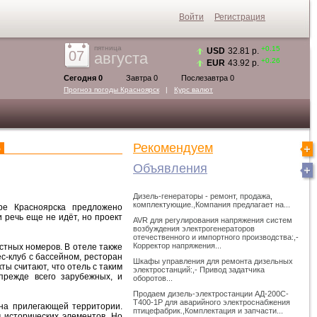
Войти
Регистрация
пятница
+0.15
USD
32.81 р.
07
августа
+0.26
EUR
43.92 р.
Сегодня 0
Завтра 0
Послезавтра 0
Прогноз погоды
Красноярск
|
Курс валют
Рекомендуем
Ь
Объявления
Дизель-генераторы - ремонт, продажа,
комплектующие.,Компания предлагает на...
ре Красноярска предложено
 речь еще не идёт, но проект
AVR для регулирования напряжения систем
возбуждения электрогенераторов
отечественного и импортного производства:,-
Корректор напряжения...
стных номеров. В отеле также
-клуб с бассейном, ресторан
Шкафы управления для ремонта дизельных
ты считают, что отель с таким
электростанций:,- Привод задатчика
прежде всего зарубежных, и
оборотов...
Продаем дизель-электростанции АД-200С-
Т400-1Р для аварийного электроснабжения
 на прилегающей территории.
птицефабрик.,Комплектация и запчасти...
 исторических элементов. Но