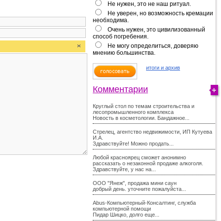
Не нужен, это не наш ритуал.
Не уверен, но возможность кремации
необходима.
Очень нужен, это цивилизованный
способ погребения.
Не могу определиться, доверяю
мнению большинства.
итоги и архив
Комментарии
Круглый стол по темам строительства и
лесопромышленного комплекса
Новость в косметологии. Бандажное...
Стрелец, агентство недвижимости, ИП Кутуева
И.А.
Здравствуйте! Можно продать...
Любой красноярец сможет анонимно
рассказать о незаконной продаже алкоголя.
Здравствуйте, у нас на...
ООО "Янеж", продажа мини саун
добрый день. уточните пожалуйста...
Abus-Компьютерный-Консалтинг, служба
компьютерной помощи
Пидар Шицко, долго еще...