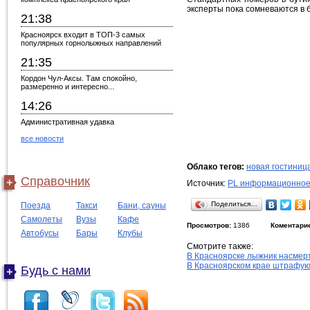
эксперты пока сомневаются в 
21:38
Красноярск входит в ТОП-3 самых
популярных горнолыжных направлений
21:35
Кордон Чул-Аксы. Там спокойно,
размеренно и интересно...
14:26
Административная удавка
все новости
Облако тегов:
новая гостиниц
Справочник
Источник:
PL информационное
Поделиться…
Поезда
Такси
Бани, сауны
Самолеты
Вузы
Кафе
Просмотров:
1386
Коментари
Автобусы
Бары
Клубы
Смотрите также:
В Красноярске лыжник насмер
В Красноярском крае штрафую
Будь с нами