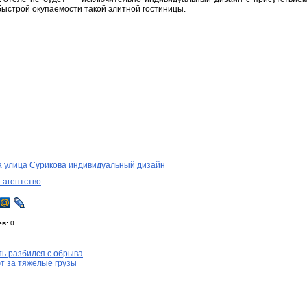
быстрой окупаемости такой элитной гостиницы.
а
улица Сурикова
индивидуальный дизайн
 агентство
ев:
0
ть разбился с обрыва
т за тяжелые грузы