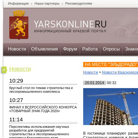
Информация
Наши партнеры
Рекламодателям
Новости
Объявления
Форум
Работа
Опросы
Знако
НА МЕСТЕ "ЭЛЬДОРАДО
Новости
Новости
>
Новости Красноярс
10:29
20.01.2014
00:32
Круглый стол по темам строительства и
лесопромышленного комплекса
10:27
ФИНАЛ X ВСЕРОССИЙСКОГО КОНКУРСА
«ТОВАРНЫЙ ЗНАК ГОДА 2020»
11:14
Перспективы использования научных
разработок для предприятий
В гостинице планируют разм
строительства и лесопромышленного
Стандартных номеров в бутик
комплекса Красноярского края