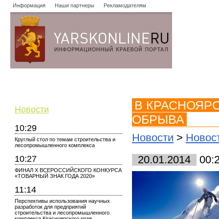
Информация
Наши партнеры
Рекламодателям
Новости
Объявления
Форум
Работа
Опросы
Знако
В КРАСНОЯР
Новости
ОБРЫВА
10:29
Новости
>
Новос
Круглый стол по темам строительства и
лесопромышленного комплекса
10:27
20.01.2014
00:
ФИНАЛ X ВСЕРОССИЙСКОГО КОНКУРСА
«ТОВАРНЫЙ ЗНАК ГОДА 2020»
11:14
Перспективы использования научных
разработок для предприятий
строительства и лесопромышленного
комплекса Красноярского края