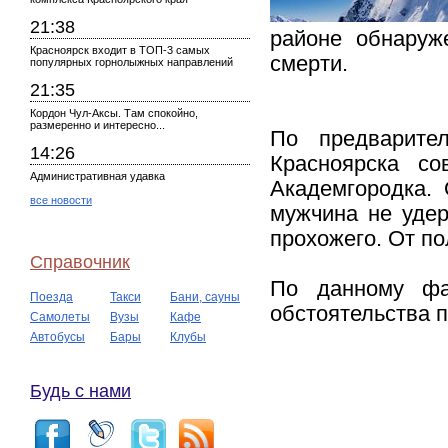
21:38
районе обнаруж
Красноярск входит в ТОП-3 самых
смерти.
популярных горнолыжных направлений
21:35
Кордон Чул-Аксы. Там спокойно,
размеренно и интересно...
По предварите
14:26
Красноярска с
Административная удавка
Академгородка. 
все новости
мужчина не удер
прохожего. От по
Справочник
По данному фак
Поезда
Такси
Бани, сауны
обстоятельства 
Самолеты
Вузы
Кафе
Автобусы
Бары
Клубы
Будь с нами