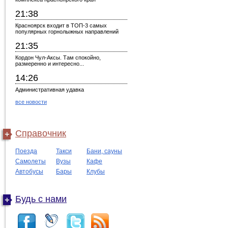
21:38
Красноярск входит в ТОП-3 самых
популярных горнолыжных направлений
21:35
Кордон Чул-Аксы. Там спокойно,
размеренно и интересно...
14:26
Административная удавка
все новости
Справочник
Поезда
Такси
Бани, сауны
Самолеты
Вузы
Кафе
Автобусы
Бары
Клубы
Будь с нами