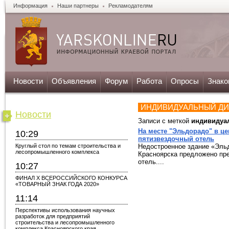
Информация
Наши партнеры
Рекламодателям
Новости
Объявления
Форум
Работа
Опросы
Знако
ИНДИВИДУАЛЬНЫЙ Д
Новости
Записи с меткой
индивидуа
На месте "Эльдорадо" в це
10:29
пятизвездочный отель
Круглый стол по темам строительства и
Недостроенное здание «Эльд
лесопромышленного комплекса
Красноярска предложено пре
отель....
10:27
ФИНАЛ X ВСЕРОССИЙСКОГО КОНКУРСА
«ТОВАРНЫЙ ЗНАК ГОДА 2020»
11:14
Перспективы использования научных
разработок для предприятий
строительства и лесопромышленного
комплекса Красноярского края