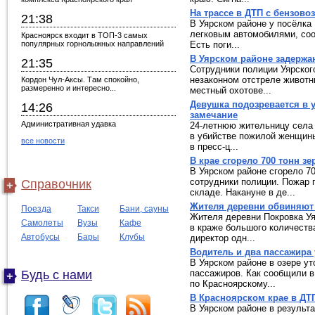
На трассе в ДТП с бензово
21:38
В Уярском районе у посёлка
легковым автомобилями, соо
Красноярск входит в ТОП-3 самых
популярных горнолыжных направлений
Есть поги...
В Уярском районе задерж
21:35
Сотрудники полиции Уярског
незаконном отстреле животн
Кордон Чул-Аксы. Там спокойно,
размеренно и интересно...
местный охотове...
Девушка подозревается в 
14:26
замечание
Административная удавка
24-летнюю жительницу села
в убийстве пожилой женщины
все новости
в пресс-ц...
В крае сгорело 700 тонн зе
В Уярском районе сгорело 70
сотрудники полиции. Пожар 
Справочник
складе. Накануне в де...
Жителя деревни обвиняют 
Поезда
Такси
Бани, сауны
Жителя деревни Покровка Уя
Самолеты
Вузы
Кафе
в краже большого количеств
Автобусы
Бары
Клубы
директор одн...
Водитель и два пассажира
В Уярском районе в озере у
Будь с нами
пассажиров. Как сообщили 
по Красноярскому...
В Красноярском крае в ДТП
В Уярском районе в результа