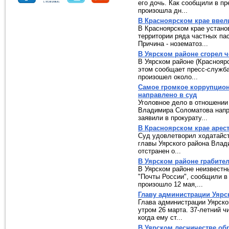
его дочь. Как сообщили в п
произошла дн...
В Красноярском крае ввел
В Красноярском крае устано
территории ряда частных пас
Причина - нозематоз...
В Уярском районе сгорел 
В Уярском районе (Красноярс
этом сообщает пресс-служб
произошел около...
Самое громкое коррупцион
направлено в суд
Уголовное дело в отношении
Владимира Соломатова напра
заявили в прокурату...
В Красноярском крае арест
Суд удовлетворил ходатайст
главы Уярского района Влад
отстранен о...
В Уярском районе грабите
В Уярском районе неизвестн
"Почты России", сообщили 
произошло 12 мая,...
Главу администрации Уярс
Глава администрации Уярско
утром 26 марта. 37-летний ч
когда ему ст...
В Уярском лесничестве об