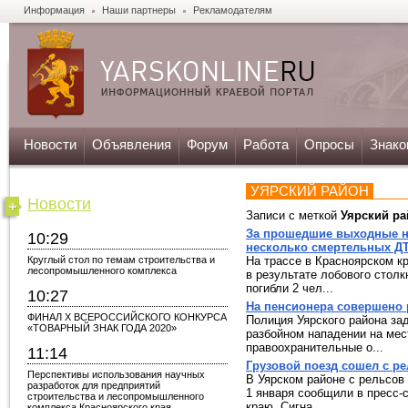
Информация
Наши партнеры
Рекламодателям
Новости
Объявления
Форум
Работа
Опросы
Знако
УЯРСКИЙ РАЙОН
Новости
Записи с меткой
Уярский ра
За прошедшие выходные н
10:29
несколько смертельных Д
Круглый стол по темам строительства и
На трассе в Красноярском к
лесопромышленного комплекса
в результате лобового стол
погибли 2 чел...
10:27
На пенсионера совершено 
ФИНАЛ X ВСЕРОССИЙСКОГО КОНКУРСА
Полиция Уярского района за
«ТОВАРНЫЙ ЗНАК ГОДА 2020»
разбойном нападении на мес
правоохранительные о...
11:14
Грузовой поезд сошел с ре
Перспективы использования научных
В Уярском районе с рельсов
разработок для предприятий
1 января сообщили в пресс-
строительства и лесопромышленного
краю. Сигна...
комплекса Красноярского края