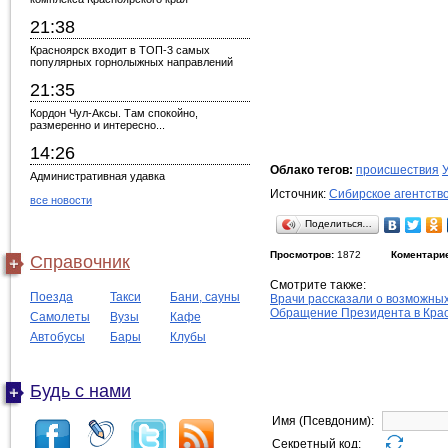
21:38
Красноярск входит в ТОП-3 самых
популярных горнолыжных направлений
21:35
Кордон Чул-Аксы. Там спокойно,
размеренно и интересно...
14:26
Облако тегов:
происшествия
Административная удавка
Источник:
Сибирское агентств
все новости
Поделиться…
Просмотров:
1872
Коментари
Справочник
Смотрите также:
Поезда
Такси
Бани, сауны
Врачи рассказали о возможны
Обращение Президента в Крас
Самолеты
Вузы
Кафе
Автобусы
Бары
Клубы
Будь с нами
Имя (Псевдоним):
Секретный код: