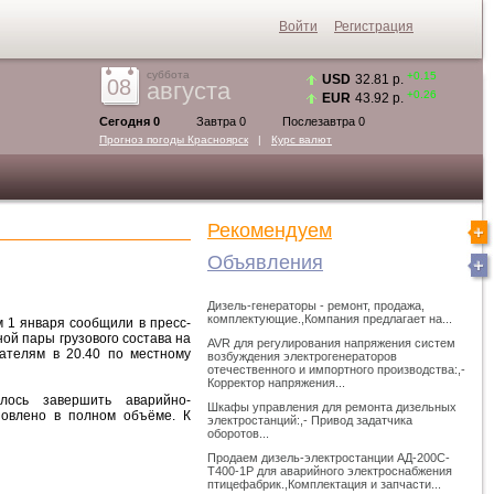
Войти
Регистрация
суббота
+0.15
USD
32.81 р.
08
августа
+0.26
EUR
43.92 р.
Сегодня 0
Завтра 0
Послезавтра 0
Прогноз погоды
Красноярск
|
Курс валют
Рекомендуем
Объявления
Дизель-генераторы - ремонт, продажа,
комплектующие.,Компания предлагает на...
м 1 января сообщили в пресс-
ой пары грузового состава на
AVR для регулирования напряжения систем
ателям в 20.40 по местному
возбуждения электрогенераторов
отечественного и импортного производства:,-
Корректор напряжения...
лось завершить аварийно-
Шкафы управления для ремонта дизельных
новлено в полном объёме. К
электростанций:,- Привод задатчика
оборотов...
Продаем дизель-электростанции АД-200С-
Т400-1Р для аварийного электроснабжения
птицефабрик.,Комплектация и запчасти...