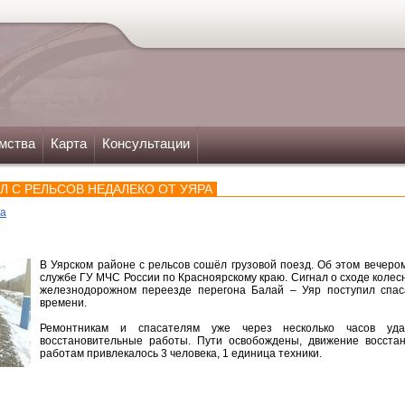
мства
Карта
Консультации
Л С РЕЛЬСОВ НЕДАЛЕКО ОТ УЯРА
ка
В Уярском районе с рельсов сошёл грузовой поезд. Об этом вечеро
службе ГУ МЧС России по Красноярскому краю. Сигнал о сходе колесн
железнодорожном переезде перегона Балай – Уяр поступил спас
времени.
Ремонтникам и спасателям уже через несколько часов уда
восстановительные работы. Пути освобождены, движение восста
работам привлекалось 3 человека, 1 единица техники.