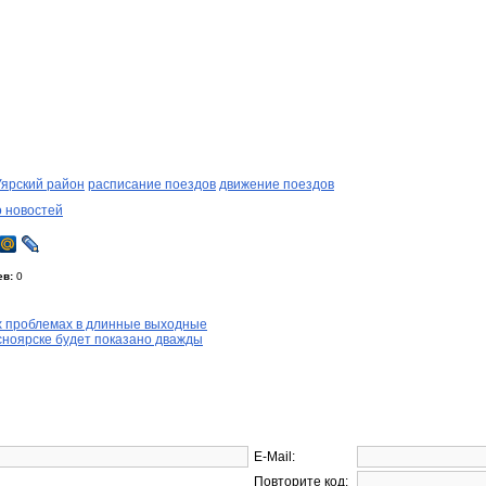
Уярский район
расписание поездов
движение поездов
о новостей
ев:
0
х проблемах в длинные выходные
ноярске будет показано дважды
E-Mail:
Повторите код: