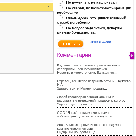
Не нужен, это не наш ритуал.
Не уверен, но возможность кремации
необходима.
Очень нужен, это цивилизованный
способ погребения.
Не могу определиться, доверяю
мнению большинства.
итоги и архив
Комментарии
Круглый стол по темам строительства и
лесопромышленного комплекса
Новость в косметологии. Бандажное...
Стрелец, агентство недвижимости, ИП Кутуева
И.А.
Здравствуйте! Можно продать...
Любой красноярец сможет анонимно
рассказать о незаконной продаже алкоголя.
Здравствуйте, у нас на...
ООО "Янеж", продажа мини саун
добрый день. уточните пожалуйста...
Abus-Компьютерный-Консалтинг, служба
компьютерной помощи
Пидар Шицко, долго еще...