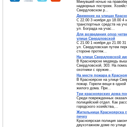
Минувшей ночью на правобе
надворных построек. Хозяйс
Свердловском р...
Движение на улицах Красн
С 22.00 3 ноября до 18.00 4
транспортных средств на уча
ул. Бограда на учас...
Для возведения опор четв
улице Свердловской
С 21.00 1 ноября до 21.00 3
ул. Свердловская путем пер
стороне протяж...
На улице Свердловской д
В Красноярске медведь выш
Свердловской, 303. На пом
охотники с оружие...
На месте пожара в Красно
В Красноярске на улице Све
пожар. Горели вещи в одной
жилого дома. При...
Три красноярских дома по
Среди поврежденных оказало
полицейский отдел. Как рас
городского хозяйства,...
Жительнице Красноярска г
печку
Красноярская полиция закон
двухэтажном доме по улице 