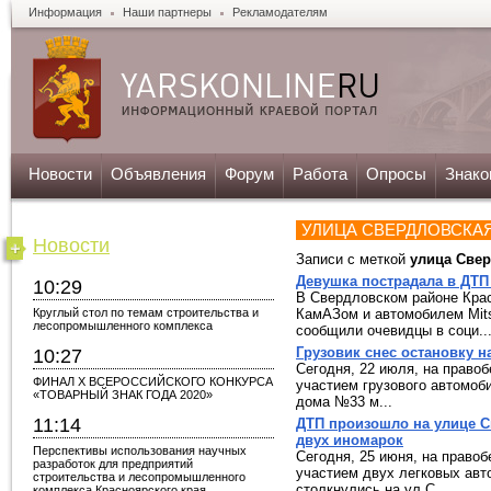
Информация
Наши партнеры
Рекламодателям
Новости
Объявления
Форум
Работа
Опросы
Знако
УЛИЦА СВЕРДЛОВСКА
Новости
Записи с меткой
улица Све
Девушка пострадала в ДТП
10:29
В Свердловском районе Кра
Круглый стол по темам строительства и
КамАЗом и автомобилем Mits
лесопромышленного комплекса
сообщили очевидцы в соци..
Грузовик снес остановку 
10:27
Сегодня, 22 июля, на право
ФИНАЛ X ВСЕРОССИЙСКОГО КОНКУРСА
участием грузового автомоб
«ТОВАРНЫЙ ЗНАК ГОДА 2020»
дома №33 м...
11:14
ДТП произошло на улице С
двух иномарок
Перспективы использования научных
Сегодня, 25 июня, на право
разработок для предприятий
участием двух легковых авт
строительства и лесопромышленного
столкнулись на ул.С...
комплекса Красноярского края