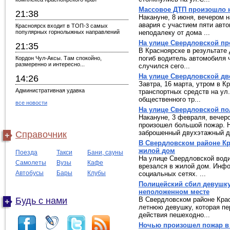
Массовое ДТП произошло н
21:38
Накануне, 8 июня, вечером 
авария с участием пяти авт
Красноярск входит в ТОП-3 самых
популярных горнолыжных направлений
неподалеку от дома ...
На улице Свердловской пр
21:35
В Красноярске в результате
погиб водитель автомобиля 
Кордон Чул-Аксы. Там спокойно,
размеренно и интересно...
случился сего...
На улице Свердловской дв
14:26
Завтра, 16 марта, утром в К
Административная удавка
транспортных средств на ул
общественного тр...
все новости
На улице Свердловской п
Накануне, 3 февраля, вечер
произошел большой пожар. Н
заброшенный двухэтажный до
Справочник
В Свердловском районе Кр
жилой дом
Поезда
Такси
Бани, сауны
На улице Свердловской води
Самолеты
Вузы
Кафе
врезался в жилой дом. Инфо
Автобусы
Бары
Клубы
социальных сетях. ...
Полицейский сбил девушк
неположенном месте
Будь с нами
В Свердловском районе Крас
летнюю девушку, которая пе
действия пешеходно...
Ночью произошел пожар в