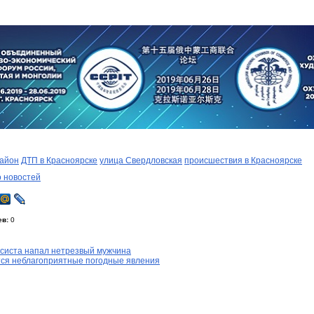
район
ДТП в Красноярске
улица Свердловская
происшествия в Красноярске
о новостей
ев:
0
ксиста напал нетрезвый мужчина
тся неблагоприятные погодные явления