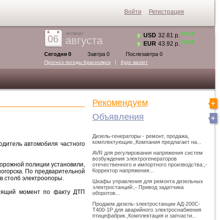
Войти
Регистрация
четверг
+0.15
USD
32.81 р.
06
августа
+0.26
EUR
43.92 р.
Сегодня 0
Завтра 0
Послезавтра 0
Прогноз погоды
Красноярск
|
Курс валют
Рекомендуем
Объявления
Дизель-генераторы - ремонт, продажа,
комплектующие.,Компания предлагает на...
одитель автомобиля частного
AVR для регулирования напряжения систем
возбуждения электрогенераторов
дорожной полиции установили,
отечественного и импортного производства:,-
Корректор напряжения...
ногорска. По предварительной
 в столб электроопоры.
Шкафы управления для ремонта дизельных
электростанций:,- Привод задатчика
тоящий момент по факту ДТП
оборотов...
Продаем дизель-электростанции АД-200С-
Т400-1Р для аварийного электроснабжения
птицефабрик.,Комплектация и запчасти...