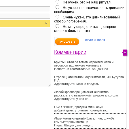
Не нужен, это не наш ритуал.
Не уверен, но возможность кремации
необходима.
Очень нужен, это цивилизованный
способ погребения.
Не могу определиться, доверяю
мнению большинства.
итоги и архив
Комментарии
Круглый стол по темам строительства и
лесопромышленного комплекса
Новость в косметологии. Бандажное...
Стрелец, агентство недвижимости, ИП Кутуева
И.А.
Здравствуйте! Можно продать...
Любой красноярец сможет анонимно
рассказать о незаконной продаже алкоголя.
Здравствуйте, у нас на...
ООО "Янеж", продажа мини саун
добрый день. уточните пожалуйста...
Abus-Компьютерный-Консалтинг, служба
компьютерной помощи
Пидар Шицко, долго еще...