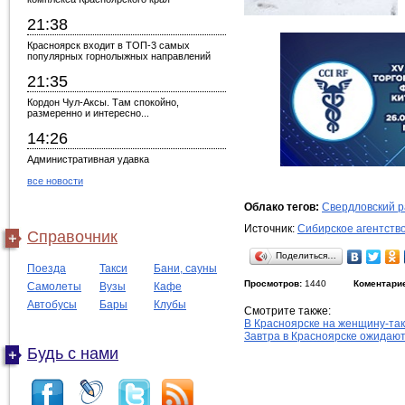
21:38
Красноярск входит в ТОП-3 самых
популярных горнолыжных направлений
21:35
Кордон Чул-Аксы. Там спокойно,
размеренно и интересно...
14:26
Административная удавка
все новости
Облако тегов:
Свердловский 
Источник:
Сибирское агентств
Справочник
Поделиться…
Поезда
Такси
Бани, сауны
Просмотров:
1440
Коментари
Самолеты
Вузы
Кафе
Автобусы
Бары
Клубы
Смотрите также:
В Красноярске на женщину-та
Завтра в Красноярске ожидаю
Будь с нами