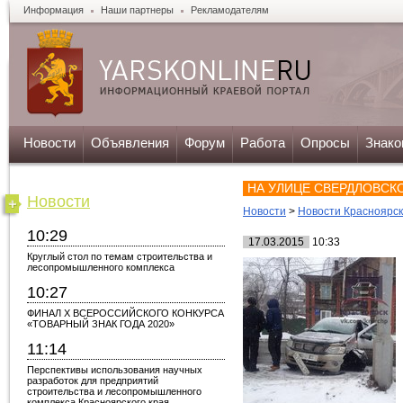
Информация
Наши партнеры
Рекламодателям
Новости
Объявления
Форум
Работа
Опросы
Знако
НА УЛИЦЕ СВЕРДЛОВСК
Новости
Новости
>
Новости Красноярс
10:29
17.03.2015
10:33
Круглый стол по темам строительства и
лесопромышленного комплекса
10:27
ФИНАЛ X ВСЕРОССИЙСКОГО КОНКУРСА
«ТОВАРНЫЙ ЗНАК ГОДА 2020»
11:14
Перспективы использования научных
разработок для предприятий
строительства и лесопромышленного
комплекса Красноярского края