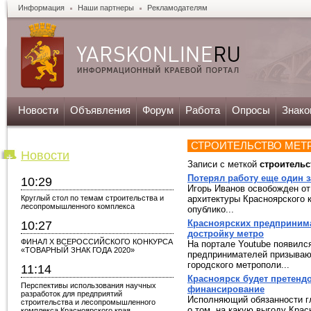
Информация
Наши партнеры
Рекламодателям
Новости
Объявления
Форум
Работа
Опросы
Знако
СТРОИТЕЛЬСТВО МЕТ
Новости
Записи с меткой
строительс
Потерял работу еще один 
10:29
Игорь Иванов освобожден от
Круглый стол по темам строительства и
архитектуры Красноярского 
лесопромышленного комплекса
опублико...
Красноярских предпринима
10:27
достройку метро
ФИНАЛ X ВСЕРОССИЙСКОГО КОНКУРСА
На портале Youtube появился
«ТОВАРНЫЙ ЗНАК ГОДА 2020»
предпринимателей призывают
городского метрополи...
11:14
Красноярск будет претенд
Перспективы использования научных
финансирование
разработок для предприятий
Исполняющий обязанности г
строительства и лесопромышленного
о том, на какую выгоду Крас
комплекса Красноярского края