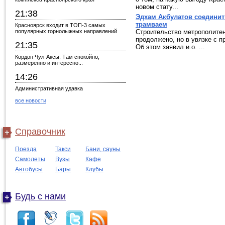
новом стату...
21:38
Эдхам Акбулатов соединит
трамваем
Красноярск входит в ТОП-3 самых
популярных горнолыжных направлений
Строительство метрополитен
продолжено, но в увязке с п
21:35
Об этом заявил и.о. ...
Кордон Чул-Аксы. Там спокойно,
размеренно и интересно...
14:26
Административная удавка
все новости
Справочник
Поезда
Такси
Бани, сауны
Самолеты
Вузы
Кафе
Автобусы
Бары
Клубы
Будь с нами