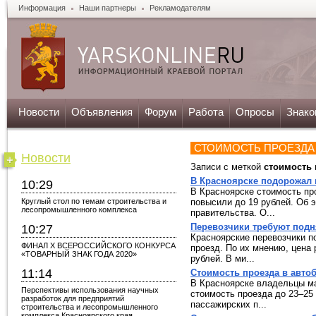
Информация
Наши партнеры
Рекламодателям
Новости
Объявления
Форум
Работа
Опросы
Знако
СТОИМОСТЬ ПРОЕЗДА
Новости
Записи с меткой
стоимость 
В Красноярске подорожал 
10:29
В Красноярске стоимость пр
Круглый стол по темам строительства и
повысили до 19 рублей. Об 
лесопромышленного комплекса
правительства. О...
Перевозчики требуют подня
10:27
Красноярские перевозчики п
ФИНАЛ X ВСЕРОССИЙСКОГО КОНКУРСА
проезд. По их мнению, цена 
«ТОВАРНЫЙ ЗНАК ГОДА 2020»
рублей. В ми...
11:14
Стоимость проезда в автоб
В Красноярске владельцы м
Перспективы использования научных
стоимость проезда до 23–25 
разработок для предприятий
пассажирских п...
строительства и лесопромышленного
комплекса Красноярского края