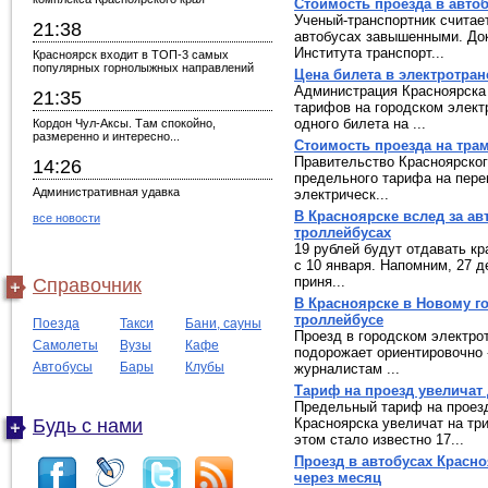
Стоимость проезда в авто
Ученый-транспортник считае
21:38
автобусах завышенными. Док
Института транспорт...
Красноярск входит в ТОП-3 самых
популярных горнолыжных направлений
Цена билета в электротран
Администрация Красноярска
21:35
тарифов на городском элект
одного билета на ...
Кордон Чул-Аксы. Там спокойно,
размеренно и интересно...
Стоимость проезда на трам
Правительство Красноярског
14:26
предельного тарифа на пере
Административная удавка
электрическ...
В Красноярске вслед за ав
все новости
троллейбусах
19 рублей будут отдавать кр
с 10 января. Напомним, 27 д
приня...
Справочник
В Красноярске в Новому го
троллейбусе
Поезда
Такси
Бани, сауны
Проезд в городском электро
Самолеты
Вузы
Кафе
подорожает ориентировочно -
Автобусы
Бары
Клубы
журналистам ...
Тариф на проезд увеличат 
Предельный тариф на проез
Будь с нами
Красноярска увеличат на три
этом стало известно 17...
Проезд в автобусах Красн
через месяц