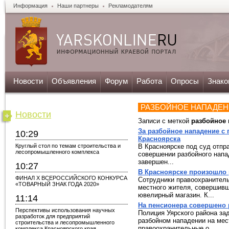
Информация
Наши партнеры
Рекламодателям
Новости
Объявления
Форум
Работа
Опросы
Знако
РАЗБОЙНОЕ НАПАДЕН
Новости
Записи с меткой
разбойное 
За разбойное нападение с 
10:29
Красноярска
Круглый стол по темам строительства и
В Красноярске под суд отпр
лесопромышленного комплекса
совершении разбойного напа
завершен...
10:27
В Красноярске произошло 
ФИНАЛ X ВСЕРОССИЙСКОГО КОНКУРСА
Сотрудники правоохранител
«ТОВАРНЫЙ ЗНАК ГОДА 2020»
местного жителя, совершивш
ювелирный магазин. К...
11:14
На пенсионера совершено 
Перспективы использования научных
Полиция Уярского района за
разработок для предприятий
разбойном нападении на мес
строительства и лесопромышленного
правоохранительные о...
комплекса Красноярского края