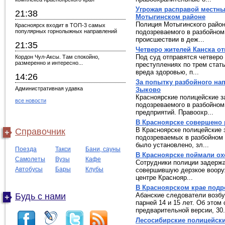
Угрожая расправой местны
21:38
Мотыгинском районе
Полиция Мотыгинского район
Красноярск входит в ТОП-3 самых
популярных горнолыжных направлений
подозреваемого в разбойном
происшествии в деж...
21:35
Четверо жителей Канска от
Под суд отправятся четверо
Кордон Чул-Аксы. Там спокойно,
размеренно и интересно...
преступлениях по трем стат
вреда здоровью, п...
14:26
За попытку разбойного на
Административная удавка
Зыково
Красноярские полицейские з
все новости
подозреваемого в разбойном
предприятий. Правоохр...
В Красноярске совершено 
В Красноярске полицейские 
Справочник
подозреваемых в разбойном 
было установлено, зл...
Поезда
Такси
Бани, сауны
В Красноярске поймали ох
Самолеты
Вузы
Кафе
Сотрудники полиции задержа
Автобусы
Бары
Клубы
совершившую дерзкое воору
центре Краснояр...
В Красноярском крае подр
Будь с нами
Абанские следователи возбу
парней 14 и 15 лет. Об этом
предварительной версии, 30.
Лесосибирские полицейски