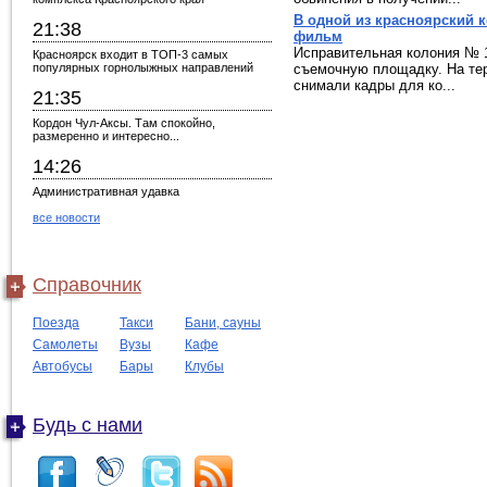
В одной из красноярский 
21:38
фильм
Исправительная колония № 1
Красноярск входит в ТОП-3 самых
популярных горнолыжных направлений
съемочную площадку. На те
снимали кадры для ко...
21:35
Кордон Чул-Аксы. Там спокойно,
размеренно и интересно...
14:26
Административная удавка
все новости
Справочник
Поезда
Такси
Бани, сауны
Самолеты
Вузы
Кафе
Автобусы
Бары
Клубы
Будь с нами