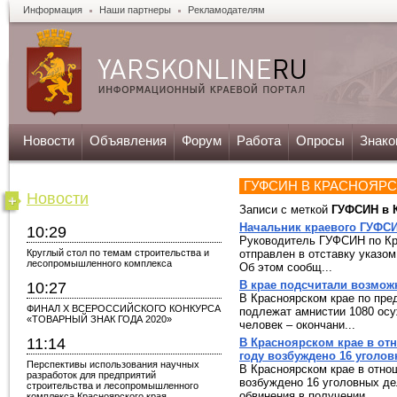
Информация
Наши партнеры
Рекламодателям
Новости
Объявления
Форум
Работа
Опросы
Знако
ГУФСИН В КРАСНОЯРС
Новости
Записи с меткой
ГУФСИН в 
Начальник краевого ГУФСИ
10:29
Руководитель ГУФСИН по К
Круглый стол по темам строительства и
отправлен в отставку указо
лесопромышленного комплекса
Об этом сообщ...
В крае подсчитали возмо
10:27
В Красноярском крае по пр
ФИНАЛ X ВСЕРОССИЙСКОГО КОНКУРСА
подлежат амнистии 1080 осу
«ТОВАРНЫЙ ЗНАК ГОДА 2020»
человек – окончани...
11:14
В Красноярском крае в от
году возбуждено 16 уголо
Перспективы использования научных
В Красноярском крае в отно
разработок для предприятий
возбуждено 16 уголовных д
строительства и лесопромышленного
обвинения в получении...
комплекса Красноярского края