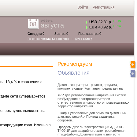
Войти
Регистрация
суббота
+0.15
USD
32.81 р.
08
августа
+0.26
EUR
43.92 р.
Сегодня 0
Завтра 0
Послезавтра 0
Прогноз погоды
Красноярск
|
Курс валют
Рекомендуем
Объявления
на 18,4 % в сравнении с
Дизель-генераторы - ремонт, продажа,
комплектующие.,Компания предлагает на...
AVR для регулирования напряжения систем
тделе сети супермаркетов
возбуждения электрогенераторов
отечественного и импортного производства:,-
Корректор напряжения...
 теперь нужно выложить на
Шкафы управления для ремонта дизельных
электростанций:,- Привод задатчика
оборотов...
ясопродукции края. Именно в
Продаем дизель-электростанции АД-200С-
Т400-1Р для аварийного электроснабжения
птицефабрик.,Комплектация и запчасти...