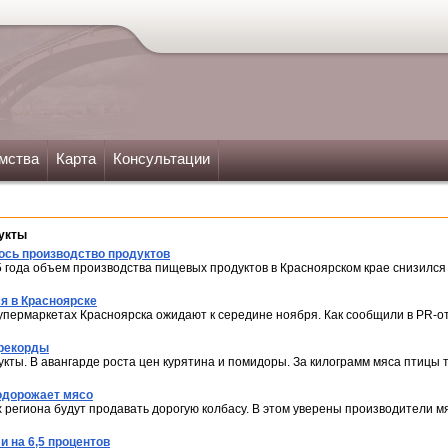
мства
Карта
Консультации
укты
ось производство продуктов
 года объем производства пищевых продуктов в Красноярском крае снизился 
я в Красноярске
упермаркетах Красноярска ожидают к середине ноября. Как сообщили в PR-о
 рекорды
кты. ​В авангарде роста цен курятина и помидоры. За килограмм мяса птицы
подорожает мясо
х региона будут продавать дорогую колбасу. В этом уверены производители м
и на 6,5 процентов