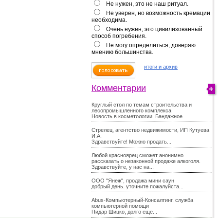
Не нужен, это не наш ритуал.
Не уверен, но возможность кремации
необходима.
Очень нужен, это цивилизованный
способ погребения.
Не могу определиться, доверяю
мнению большинства.
итоги и архив
Комментарии
Круглый стол по темам строительства и
лесопромышленного комплекса
Новость в косметологии. Бандажное...
Стрелец, агентство недвижимости, ИП Кутуева
И.А.
Здравствуйте! Можно продать...
Любой красноярец сможет анонимно
рассказать о незаконной продаже алкоголя.
Здравствуйте, у нас на...
ООО "Янеж", продажа мини саун
добрый день. уточните пожалуйста...
Abus-Компьютерный-Консалтинг, служба
компьютерной помощи
Пидар Шицко, долго еще...