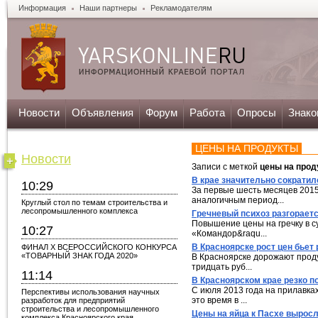
Информация
Наши партнеры
Рекламодателям
Новости
Объявления
Форум
Работа
Опросы
Знако
ЦЕНЫ НА ПРОДУКТЫ
Новости
Записи с меткой
цены на прод
В крае значительно сократил
10:29
За первые шесть месяцев 2015
аналогичным период...
Круглый стол по темам строительства и
лесопромышленного комплекса
Гречневый психоз разгораетс
Повышение цены на гречку в с
10:27
«Командор&raqu...
В Красноярске рост цен бьет
ФИНАЛ X ВСЕРОССИЙСКОГО КОНКУРСА
«ТОВАРНЫЙ ЗНАК ГОДА 2020»
В Красноярске дорожают проду
тридцать руб...
11:14
В Красноярском крае резко 
С июля 2013 года на прилавка
Перспективы использования научных
это время в ...
разработок для предприятий
строительства и лесопромышленного
Цены на яйца к Пасхе выросл
комплекса Красноярского края