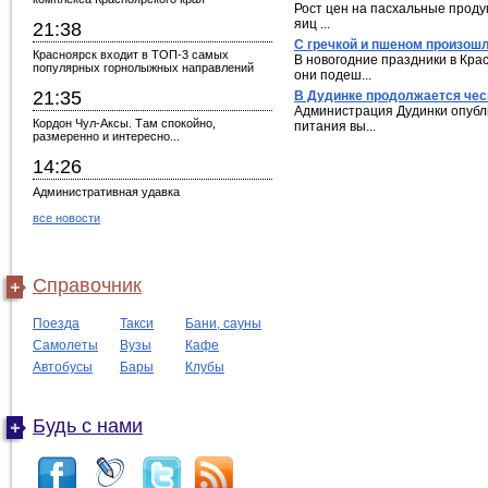
Рост цен на пасхальные продук
яиц ...
21:38
С гречкой и пшеном произош
Красноярск входит в ТОП-3 самых
В новогодние праздники в Крас
популярных горнолыжных направлений
они подеш...
21:35
В Дудинке продолжается чес
Администрация Дудинки опублик
Кордон Чул-Аксы. Там спокойно,
питания вы...
размеренно и интересно...
14:26
Административная удавка
все новости
Справочник
Поезда
Такси
Бани, сауны
Самолеты
Вузы
Кафе
Автобусы
Бары
Клубы
Будь с нами