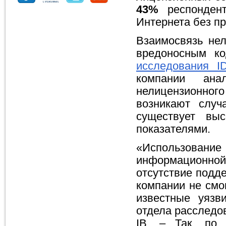
43%
респондент
Интернета без п
Взаимосвязь не
вредоносным к
исследования I
компании ана
нелицензионног
возникают случ
существует вы
показателями.
«Использован
информационной
отсутствие подд
компании не смо
известные уязв
отдела расследов
IB. – Так, по