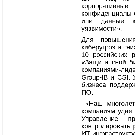
корпоративные
конфиденциальн
или данные к
уязвимости».
Для повышения
киберугроз и сн
10 российских 
«Защити свой би
компаниями-лиде
Group-IB и CSI.
бизнеса поддер
ПО.
«Наш многолетн
компаниям удает
Управление п
контролировать 
ИТ-инфраструкт