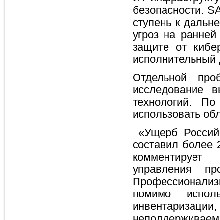
безопасности. S
ступень к дальн
угроз на ранней
защите от кибе
исполнительный 
Отдельной про
исследование в
технологий. П
использовать об
«Ущерб Российс
составил более 
комментирует 
управления пр
Профессионализ
помимо испол
инвентаризации
неподдерживаем