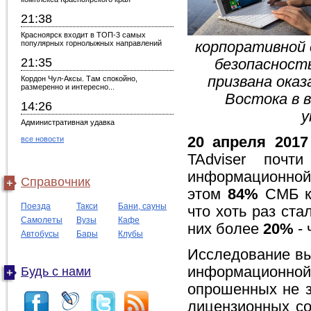
21:38
Красноярск входит в ТОП-3 самых
популярных горнолыжных направлений
корпоративной 
21:35
безопасност
призвана ока
Кордон Чул-Аксы. Там спокойно,
размеренно и интересно...
Востока в 
14:26
у
Административная удавка
20 апреля 2017
все новости
TAdviser поч
информационной
Справочник
этом
84%
СМБ к
Поезда
Такси
Бани, сауны
что хоть раз ста
Самолеты
Вузы
Кафе
них более
20%
- 
Автобусы
Бары
Клубы
Исследование вы
информационной
Будь с нами
опрошенных не з
лицензионных со