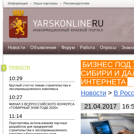
Информация
Наши партнеры
Рекламодателям
Новости
Объявления
Форум
Работа
Опросы
Знако
БИЗНЕС ПОД
Новости
СИБИРИ И ДА
10:29
ИНТЕРНЕТА
Круглый стол по темам строительства и
лесопромышленного комплекса
Новости
>
В Рос
10:27
ФИНАЛ X ВСЕРОССИЙСКОГО КОНКУРСА
21.04.2017
16:
«ТОВАРНЫЙ ЗНАК ГОДА 2020»
11:14
Перспективы использования научных
разработок для предприятий
строительства и лесопромышленного
комплекса Красноярского края