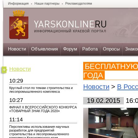
Информация
Наши партнеры
Рекламодателям
Новости
Объявления
Форум
Работа
Опросы
Знако
БЕСПЛАТНУЮ
Новости
ГОДА
10:29
Новости
>
В Рос
Круглый стол по темам строительства и
лесопромышленного комплекса
10:27
19.02.2015
16:
ФИНАЛ X ВСЕРОССИЙСКОГО КОНКУРСА
«ТОВАРНЫЙ ЗНАК ГОДА 2020»
11:14
Перспективы использования научных
разработок для предприятий
строительства и лесопромышленного
комплекса Красноярского края