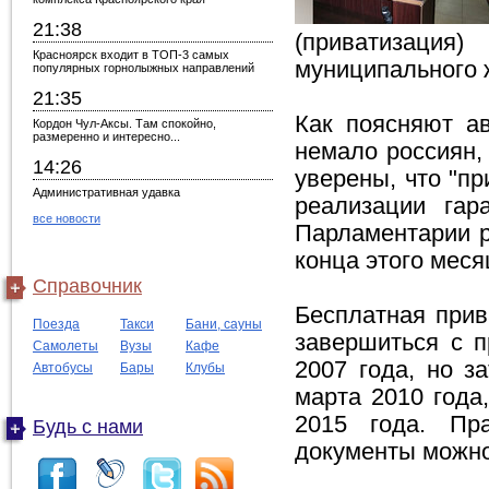
21:38
(приватизаци
Красноярск входит в ТОП-3 самых
муниципального 
популярных горнолыжных направлений
21:35
Как поясняют ав
Кордон Чул-Аксы. Там спокойно,
размеренно и интересно...
немало россиян,
14:26
уверены, что "пр
Административная удавка
реализации гар
все новости
Парламентарии р
конца этого меся
Справочник
Бесплатная прив
Поезда
Такси
Бани, сауны
завершиться с 
Самолеты
Вузы
Кафе
2007 года, но з
Автобусы
Бары
Клубы
марта 2010 года,
2015 года. Пр
Будь с нами
документы можно