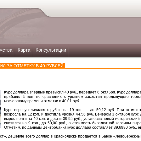
мства
Карта
Консультации
ИЛ ЗА ОТМЕТКУ В 40 РУБЛЕЙ
Курс доллара впервые превысил 40 руб., передает 6 октября. Курс доллар
прибавил 5 коп. по сравнению с уровнем закрытия предыдущего торгов
московскому времени отметки в 40,01 руб.
Курс евро увеличился к рублю на 19 коп. — до 50,12 руб. При этом с
возросла на 12 коп. и достигла уровня 44,56 руб. Вечером 3 октября кур
вырос почти на 40 коп. и достиг 39,95 руб., установив новый исторический
снизился на 9 коп., до 50,00 руб., а стоимость бивалютной корзины выро
Отметим, по данным Центробанка курс доллара составляет 39,6980 руб., е
т», дешевле всего доллар в Красноярске продается в банке «Левобережный
.