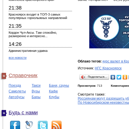
21:38
Красноярск входит в ТОП-3 самых
популярных горнолыжных направлений
21:35
Кордон Чул-Аксы. Там спокойно,
размеренно и интересно...
14:26
Административная удавка
все новости
Облако тегов:
курс валют в Кр
Источник:
НГС Красноярск
Справочник
Поделиться…
Поезда
Такси
Бани, сауны
Просмотров:
713
Коментарие
Самолеты
Вузы
Кафе
Смотрите также:
Автобусы
Бары
Клубы
Россиянам могут разрешить у
По Новосибирском неизвестны
Будь с нами