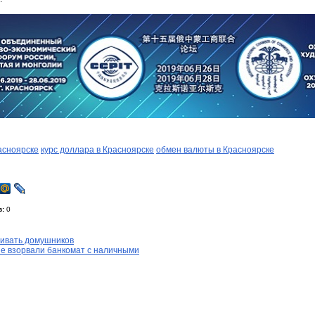
асноярске
курс доллара в Красноярске
обмен валюты в Красноярске
в:
0
бивать домушников
е взорвали банкомат с наличными