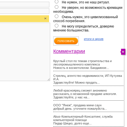
Не нужен, это не наш ритуал.
Не уверен, но возможность кремации
необходима.
Очень нужен, это цивилизованный
способ погребения.
Не могу определиться, доверяю
мнению большинства.
итоги и архив
Комментарии
Круглый стол по темам строительства и
лесопромышленного комплекса
Новость в косметологии. Бандажное...
Стрелец, агентство недвижимости, ИП Кутуева
И.А.
Здравствуйте! Можно продать...
Любой красноярец сможет анонимно
рассказать о незаконной продаже алкоголя.
Здравствуйте, у нас на...
ООО "Янеж", продажа мини саун
добрый день. уточните пожалуйста...
Abus-Компьютерный-Консалтинг, служба
компьютерной помощи
Пидар Шицко, долго еще...