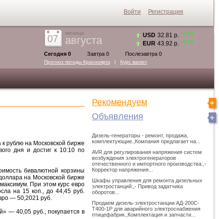
Войти
Регистрация
пятница
+0.15
USD
32.81 р.
07
августа
+0.26
EUR
43.92 р.
Сегодня 0
Завтра 0
Послезавтра 0
Прогноз погоды
Красноярск
|
Курс валют
Рекомендуем
Объявления
Дизель-генераторы - ремонт, продажа,
комплектующие.,Компания предлагает на...
а к рублю на Московской бирже
ого дня и достиг к 10:10 по
AVR для регулирования напряжения систем
возбуждения электрогенераторов
отечественного и импортного производства:,-
Корректор напряжения...
тоимость бивалютной корзины
с доллара на Московской бирже
Шкафы управления для ремонта дизельных
 максимум. При этом курс евро
электростанций:,- Привод задатчика
сла на 15 коп., до 44,45 руб.
оборотов...
вро — 50,2021 руб.
Продаем дизель-электростанции АД-200С-
Т400-1Р для аварийного электроснабжения
» — 40,05 руб., покупается в
птицефабрик.,Комплектация и запчасти...