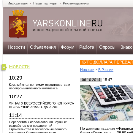
Информация
Наши партнеры
Рекламодателям
Новости
Объявления
Форум
Работа
Опросы
Знако
КУРС ДОЛЛАРА ПЕРЕВАЛ
Новости
Новости
>
В России
10:29
06.10.2014
15:47
Круглый стол по темам строительства и
лесопромышленного комплекса
10:27
ФИНАЛ X ВСЕРОССИЙСКОГО КОНКУРСА
«ТОВАРНЫЙ ЗНАК ГОДА 2020»
11:14
Перспективы использования научных
разработок для предприятий
По данным издания «Финансис
строительства и лесопромышленного
банке «Открытие» — 39,90 руб
комплекса Красноярского края