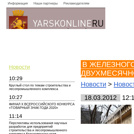
Информация
Наши партнеры
Рекламодателям
Новости
Объявления
Форум
Работа
Опросы
Знако
В ЖЕЛЕЗНОГ
Новости
ДВУХМЕСЯЧН
10:29
Новости
>
Новост
Круглый стол по темам строительства и
лесопромышленного комплекса
10:27
18.03.2012
12:
ФИНАЛ X ВСЕРОССИЙСКОГО КОНКУРСА
«ТОВАРНЫЙ ЗНАК ГОДА 2020»
11:14
Перспективы использования научных
разработок для предприятий
строительства и лесопромышленного
комплекса Красноярского края