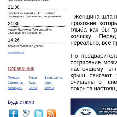
21:38
Красноярск входит в ТОП-3 самых
- Женщина шла не
популярных горнолыжных направлений
прохожие, котор
21:35
глыба как бы "р
Кордон Чул-Аксы. Там спокойно,
размеренно и интересно...
коляску... Пере
14:26
нереально, все 
Административная удавка
все новости
По предварител
сотрясение мозг
Справочник
настоящему тепл
крыш свисают 
Поезда
Такси
Бани, сауны
очищены от сне
Самолеты
Вузы
Кафе
покрыта настояще
Автобусы
Бары
Клубы
Будь с нами