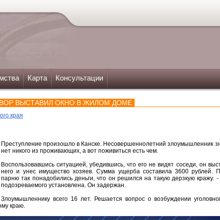
мства
Карта
Консультации
 ВОР ВЫСТАВИЛ ОКНО В ЖИЛОМ ДОМЕ
ого края
Преступление произошло в Канске. Несовершеннолетний злоумышленник зна
нет никого из проживающих, а вот поживиться есть чем.
Воспользовавшись ситуацией, убедившись, что его не видят соседи, он выст
него и унес имущество хозяев. Сумма ущерба составила 3600 рублей. П
парню так понадобились деньги, что он решился на такую дерзкую кражу. 
подозреваемого установлена. Он задержан.
Злоумышленнику всего 16 лет. Решается вопрос о возбуждении уголовног
ому краю.