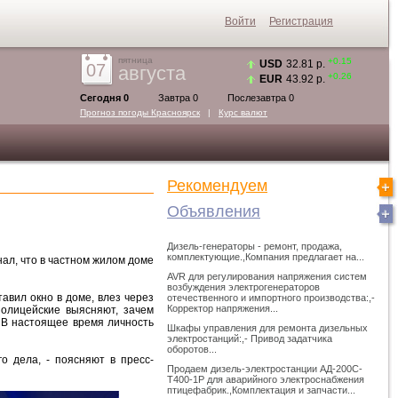
Войти
Регистрация
пятница
+0.15
USD
32.81 р.
07
августа
+0.26
EUR
43.92 р.
Сегодня 0
Завтра 0
Послезавтра 0
Прогноз погоды
Красноярск
|
Курс валют
Рекомендуем
Объявления
Дизель-генераторы - ремонт, продажа,
комплектующие.,Компания предлагает на...
л, что в частном жилом доме
AVR для регулирования напряжения систем
возбуждения электрогенераторов
авил окно в доме, влез через
отечественного и импортного производства:,-
Корректор напряжения...
олицейские выясняют, зачем
- В настоящее время личность
Шкафы управления для ремонта дизельных
электростанций:,- Привод задатчика
оборотов...
о дела, - поясняют в пресс-
Продаем дизель-электростанции АД-200С-
Т400-1Р для аварийного электроснабжения
птицефабрик.,Комплектация и запчасти...