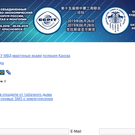
ГУ МВД
квартиные кражи
полиция Канска
да
в:
0
в оградили от табачного дыма
 первые SMS о землетрясении
E-Mail: