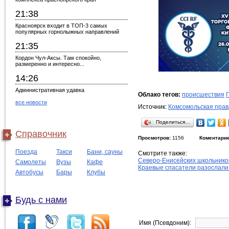
21:38
Красноярск входит в ТОП-3 самых
популярных горнолыжных направлений
21:35
Кордон Чул-Аксы. Там спокойно,
размеренно и интересно...
14:26
Административная удавка
Облако тегов:
происшествия
все новости
Источник:
Комсомольская прав
Поделиться…
Справочник
Просмотров:
1156
Коментарие
Поезда
Такси
Бани, сауны
Смотрите также:
Северо-Енисейских школьнико
Самолеты
Вузы
Кафе
Краевые спасатели разослали
Автобусы
Бары
Клубы
Будь с нами
Имя (Псевдоним):