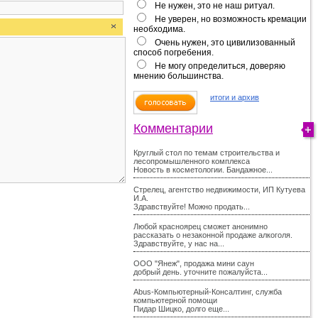
Не нужен, это не наш ритуал.
Не уверен, но возможность кремации
необходима.
Очень нужен, это цивилизованный
способ погребения.
Не могу определиться, доверяю
мнению большинства.
итоги и архив
Комментарии
Круглый стол по темам строительства и
лесопромышленного комплекса
Новость в косметологии. Бандажное...
Стрелец, агентство недвижимости, ИП Кутуева
И.А.
Здравствуйте! Можно продать...
Любой красноярец сможет анонимно
рассказать о незаконной продаже алкоголя.
Здравствуйте, у нас на...
ООО "Янеж", продажа мини саун
добрый день. уточните пожалуйста...
Abus-Компьютерный-Консалтинг, служба
компьютерной помощи
Пидар Шицко, долго еще...