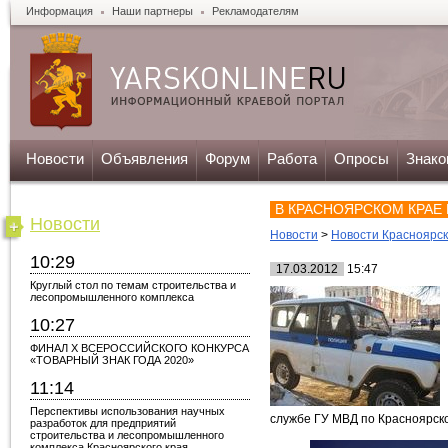
Информация
Наши партнеры
Рекламодателям
Новости
Объявления
Форум
Работа
Опросы
Знако
В КРАСНОЯРСКОМ КРАЕ
Новости
Новости
>
Новости Красноярск
10:29
17.03.2012
15:47
Круглый стол по темам строительства и
лесопромышленного комплекса
10:27
ФИНАЛ X ВСЕРОССИЙСКОГО КОНКУРСА
«ТОВАРНЫЙ ЗНАК ГОДА 2020»
11:14
Перспективы использования научных
службе ГУ МВД по Красноярск
разработок для предприятий
строительства и лесопромышленного
комплекса Красноярского края