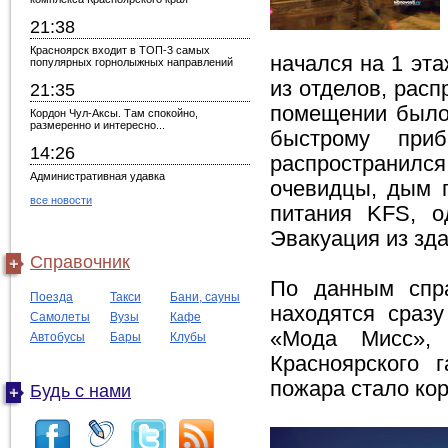
21:38
Красноярск входит в ТОП-3 самых
начался на 1 эт
популярных горнолыжных направлений
из отделов, рас
21:35
помещении было 
Кордон Чул-Аксы. Там спокойно,
размеренно и интересно...
быстрому при
14:26
распространился
Административная удавка
очевидцы, дым 
все новости
питания KFS, о
Эвакуация из зда
Справочник
По данным спр
Поезда
Такси
Бани, сауны
находятся сразу
Самолеты
Вузы
Кафе
«Мода Мисс», 
Автобусы
Бары
Клубы
Красноярского 
пожара стало ко
Будь с нами