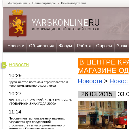
Информация
Наши партнеры
Рекламодателям
Новости
Объявления
Форум
Работа
Опросы
Знако
В ЦЕНТРЕ К
Новости
МАГАЗИНЕ О
10:29
Новости
>
Новос
Круглый стол по темам строительства и
лесопромышленного комплекса
10:27
26.03.2015
03:
ФИНАЛ X ВСЕРОССИЙСКОГО КОНКУРСА
«ТОВАРНЫЙ ЗНАК ГОДА 2020»
11:14
Перспективы использования научных
разработок для предприятий
строительства и лесопромышленного
комплекса Красноярского края