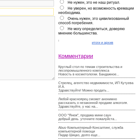
Не нужен, это не наш ритуал.
Не уверен, но возможность кремации
необходима.
Очень нужен, это цивилизованный
способ погребения.
Не могу определиться, доверяю
мнению большинства.
итоги и архив
Комментарии
Круглый стол по темам строительства и
лесопромышленного комплекса
Новость в косметологии. Бандажное...
Стрелец, агентство недвижимости, ИП Кутуева
И.А.
Здравствуйте! Можно продать...
Любой красноярец сможет анонимно
рассказать о незаконной продаже алкоголя.
Здравствуйте, у нас на...
ООО "Янеж", продажа мини саун
добрый день. уточните пожалуйста...
Abus-Компьютерный-Консалтинг, служба
компьютерной помощи
Пидар Шицко, долго еще...