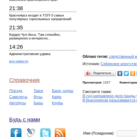
21:38
Красноярск входит в ТОП-3 самых
популярных горнолыжных направлений
21:35
Кордон Чул-Аксы. Там спокойно,
размеренно и интересно...
14:26
Административная удавка
Облако тегов:
следственный к
все новости
Источник:
Сибирское агентств
Поделиться…
Справочник
Просмотров:
1327
Коментари
Поезда
Такси
Бани, сауны
Смотрите также:
В суд направлено дело банды 
Самолеты
Вузы
Кафе
В Красноярске разыскивается 
Автобусы
Бары
Клубы
Будь с нами
Имя (Псевдоним):