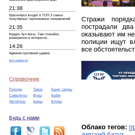
21:38
Красноярск входит в ТОП-3 самых
Стражи порядк
популярных горнолыжных направлений
пострадали два
21:35
оказывают им не
Кордон Чул-Аксы. Там спокойно,
размеренно и интересно...
полиции ищут вл
14:26
все обстоятельс
Административная удавка
все новости
Справочник
Поезда
Такси
Бани, сауны
Самолеты
Вузы
Кафе
Автобусы
Бары
Клубы
Будь с нами
Облако тегов:
п
детский батут