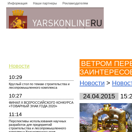
Информация
Наши партнеры
Рекламодателям
Новости
Объявления
Форум
Работа
Опросы
Знако
ВЕТРОМ ПЕР
Новости
ЗАИНТЕРЕСО
10:29
Новости
>
Новос
Круглый стол по темам строительства и
лесопромышленного комплекса
10:27
24.04.2015
15:
ФИНАЛ X ВСЕРОССИЙСКОГО КОНКУРСА
«ТОВАРНЫЙ ЗНАК ГОДА 2020»
11:14
Перспективы использования научных
разработок для предприятий
строительства и лесопромышленного
комплекса Красноярского края