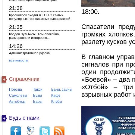
21:38
18:00.
Красноярск входит в ТОП-3 самых
популярных горнолыжных направлений
Спасатели пред
21:35
громких хлопков
Кордон Чул-Аксы. Там спокойно,
размеренно и интересно...
разлету кусков у
14:26
Административная удавка
В главном управ
все новости
сигналов при пр
один продолжит
Справочник
«Боевой» – два 
«Отбой» – три 
Поезда
Такси
Бани, сауны
взрывных работ 
Самолеты
Вузы
Кафе
Автобусы
Бары
Клубы
Будь с нами