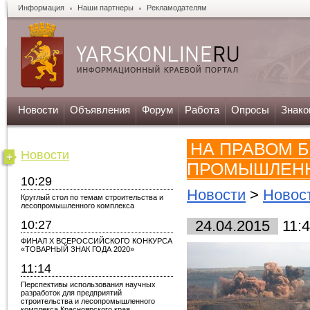
Информация
Наши партнеры
Рекламодателям
Новости
Объявления
Форум
Работа
Опросы
Знако
НА ПРАВОМ 
Новости
ПРОМЫШЛЕН
10:29
Новости
>
Новос
Круглый стол по темам строительства и
лесопромышленного комплекса
10:27
24.04.2015
11:
ФИНАЛ X ВСЕРОССИЙСКОГО КОНКУРСА
«ТОВАРНЫЙ ЗНАК ГОДА 2020»
11:14
Перспективы использования научных
разработок для предприятий
строительства и лесопромышленного
комплекса Красноярского края