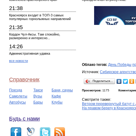
21:38
Красноярск входит в ТОП-3 самых
популярных горнолыжных направлений
21:35
Кордон Чул-Аксы. Там спокойно,
размеренно и интересно...
14:26
Административная удавка
все новости
Облако тегов:
День Победы
п
Источник:
Сибирское агентств
Справочник
Поделиться…
Поезда
Такси
Бани, сауны
Просмотров:
1175
Коментарие
Самолеты
Вузы
Кафе
Смотрите также:
Автобусы
Бары
Клубы
Ветром перевернутый батут с
На правом берегу в Красноя
Будь с нами