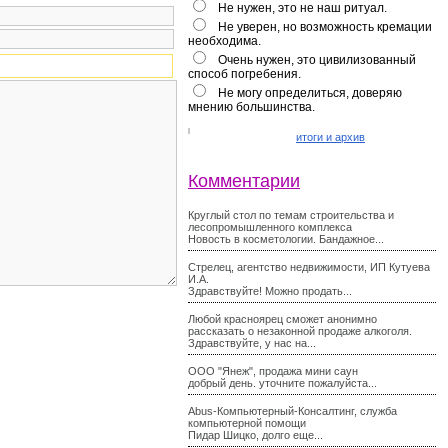
Не нужен, это не наш ритуал.
Не уверен, но возможность кремации
необходима.
Очень нужен, это цивилизованный
способ погребения.
Не могу определиться, доверяю
мнению большинства.
итоги и архив
Комментарии
Круглый стол по темам строительства и
лесопромышленного комплекса
Новость в косметологии. Бандажное...
Стрелец, агентство недвижимости, ИП Кутуева
И.А.
Здравствуйте! Можно продать...
Любой красноярец сможет анонимно
рассказать о незаконной продаже алкоголя.
Здравствуйте, у нас на...
ООО "Янеж", продажа мини саун
добрый день. уточните пожалуйста...
Abus-Компьютерный-Консалтинг, служба
компьютерной помощи
Пидар Шицко, долго еще...