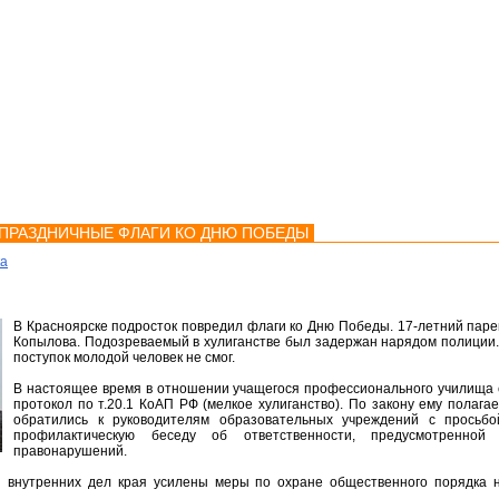
мства
Карта
Консультации
ПРАЗДНИЧНЫЕ ФЛАГИ КО ДНЮ ПОБЕДЫ
ка
В Красноярске подросток повредил флаги ко Дню Победы. 17-летний паре
Копылова. Подозреваемый в хулиганстве был задержан нарядом полиции.
поступок молодой человек не смог.
В настоящее время в отношении учащегося профессионального училища
протокол по т.20.1 КоАП РФ (мелкое хулиганство). По закону ему полаг
обратились к руководителям образовательных учреждений с просьбо
профилактическую беседу об ответственности, предусмотренно
правонарушений.
 внутренних дел края усилены меры по охране общественного порядка на