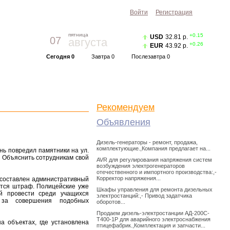
Войти
Регистрация
пятница
+0.15
USD
32.81 р.
07
августа
+0.26
EUR
43.92 р.
Сегодня 0
Завтра 0
Послезавтра 0
Прогноз погоды
Красноярск
|
Курс валют
Рекомендуем
Объявления
Дизель-генераторы - ремонт, продажа,
комплектующие.,Компания предлагает на...
нь повредил памятники на ул.
 Объяснить сотрудникам свой
AVR для регулирования напряжения систем
возбуждения электрогенераторов
отечественного и импортного производства:,-
Корректор напряжения...
 составлен административный
ается штраф. Полицейские уже
Шкафы управления для ремонта дизельных
й провести среди учащихся
электростанций:,- Привод задатчика
й за совершения подобных
оборотов...
Продаем дизель-электростанции АД-200С-
Т400-1Р для аварийного электроснабжения
 объектах, где установлена
птицефабрик.,Комплектация и запчасти...