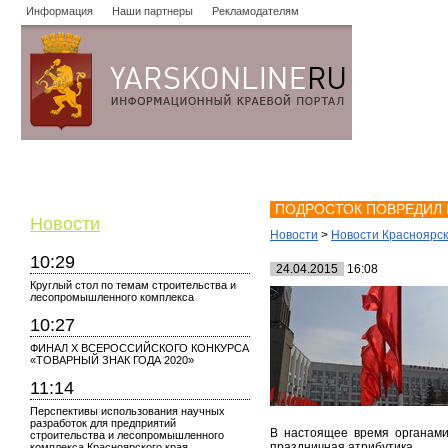
Информация
Наши партнеры
Рекламодателям
Новости
Объявления
Форум
Работа
Опросы
Знако
ПОДРОСТОК ПОВРЕДИЛ 
Новости
Новости
>
Новости Красноярс
10:29
24.04.2015
16:08
Круглый стол по темам строительства и
лесопромышленного комплекса
10:27
ФИНАЛ X ВСЕРОССИЙСКОГО КОНКУРСА
«ТОВАРНЫЙ ЗНАК ГОДА 2020»
11:14
Перспективы использования научных
разработок для предприятий
В настоящее время органами
строительства и лесопромышленного
праздничная атрибутика.
комплекса Красноярского края