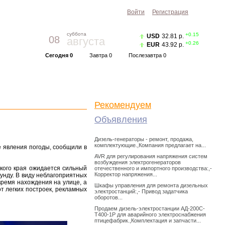
Войти
Регистрация
суббота
+0.15
USD
32.81 р.
08
августа
+0.26
EUR
43.92 р.
Сегодня 0
Завтра 0
Послезавтра 0
Прогноз погоды
Красноярск
|
Курс валют
Рекомендуем
Объявления
Дизель-генераторы - ремонт, продажа,
комплектующие.,Компания предлагает на...
е явления погоды, сообщили в
AVR для регулирования напряжения систем
возбуждения электрогенераторов
ского края ожидается сильный
отечественного и импортного производства:,-
Корректор напряжения...
кунду. В виду неблагоприятных
ремя нахождения на улице, а
Шкафы управления для ремонта дизельных
т легких построек, рекламных
электростанций:,- Привод задатчика
оборотов...
Продаем дизель-электростанции АД-200С-
Т400-1Р для аварийного электроснабжения
птицефабрик.,Комплектация и запчасти...