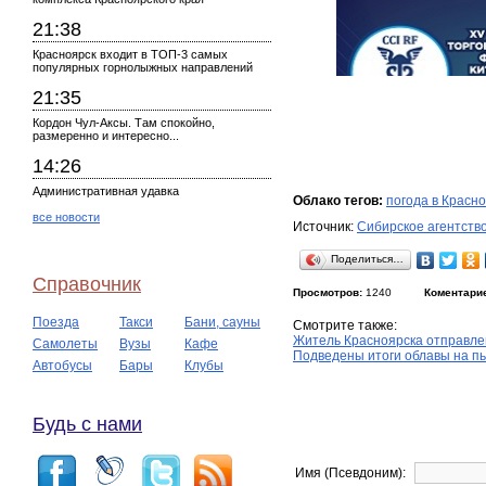
21:38
Красноярск входит в ТОП-3 самых
популярных горнолыжных направлений
21:35
Кордон Чул-Аксы. Там спокойно,
размеренно и интересно...
14:26
Административная удавка
Облако тегов:
погода в Красн
все новости
Источник:
Сибирское агентств
Поделиться…
Справочник
Просмотров:
1240
Коментари
Поезда
Такси
Бани, сауны
Смотрите также:
Житель Красноярска отправлен
Самолеты
Вузы
Кафе
Подведены итоги облавы на пь
Автобусы
Бары
Клубы
Будь с нами
Имя (Псевдоним):