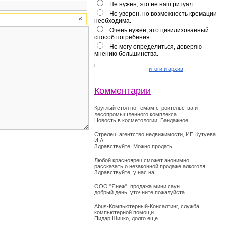
Не нужен, это не наш ритуал.
Не уверен, но возможность кремации
необходима.
Очень нужен, это цивилизованный
способ погребения.
Не могу определиться, доверяю
мнению большинства.
итоги и архив
Комментарии
Круглый стол по темам строительства и
лесопромышленного комплекса
Новость в косметологии. Бандажное...
Стрелец, агентство недвижимости, ИП Кутуева
И.А.
Здравствуйте! Можно продать...
Любой красноярец сможет анонимно
рассказать о незаконной продаже алкоголя.
Здравствуйте, у нас на...
ООО "Янеж", продажа мини саун
добрый день. уточните пожалуйста...
Abus-Компьютерный-Консалтинг, служба
компьютерной помощи
Пидар Шицко, долго еще...