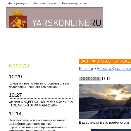
Информация
Наши партнеры
Рекламодателям
Новости
Объявления
Форум
Работа
Опросы
Знако
ЗАВТРА В КРАСНОЯРСК
Новости
Новости
>
Новости Красноярс
10:29
16.03.2015
18:12
Круглый стол по темам строительства и
лесопромышленного комплекса
10:27
ФИНАЛ X ВСЕРОССИЙСКОГО КОНКУРСА
«ТОВАРНЫЙ ЗНАК ГОДА 2020»
11:14
Перспективы использования научных
В квартирах в это время стоит
разработок для предприятий
строительства и лесопромышленного
комплекса Красноярского края