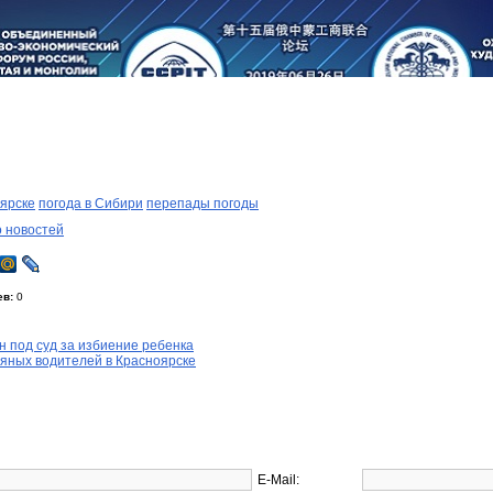
оярске
погода в Сибири
перепады погоды
о новостей
ев:
0
 под суд за избиение ребенка
яных водителей в Красноярске
E-Mail: