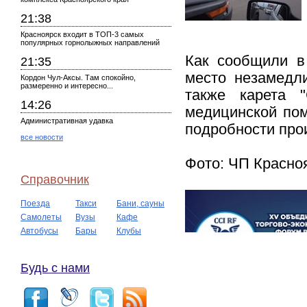
21:38
Красноярск входит в ТОП-3 самых
популярных горнолыжных направлений
Как сообщили в
21:35
место незамедл
Кордон Чул-Аксы. Там спокойно,
размеренно и интересно...
также карета 
14:26
медицинской пом
Административная удавка
подробности про
все новости
Фото: ЧП Красно
Справочник
Поезда
Такси
Бани, сауны
Самолеты
Вузы
Кафе
Автобусы
Бары
Клубы
Будь с нами