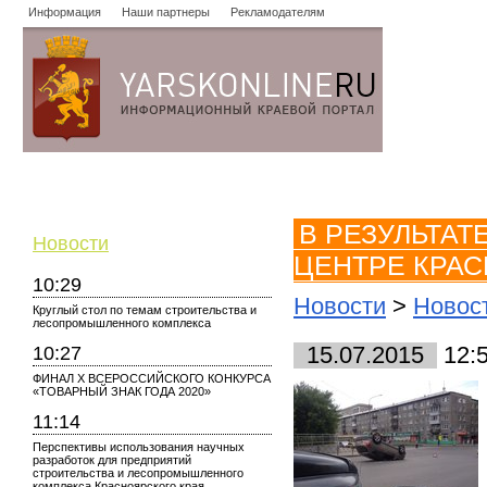
Информация
Наши партнеры
Рекламодателям
Новости
Объявления
Форум
Работа
Опросы
Знако
В РЕЗУЛЬТАТ
Новости
ЦЕНТРЕ КРА
10:29
Новости
>
Новос
Круглый стол по темам строительства и
лесопромышленного комплекса
10:27
15.07.2015
12:
ФИНАЛ X ВСЕРОССИЙСКОГО КОНКУРСА
«ТОВАРНЫЙ ЗНАК ГОДА 2020»
11:14
Перспективы использования научных
разработок для предприятий
строительства и лесопромышленного
комплекса Красноярского края