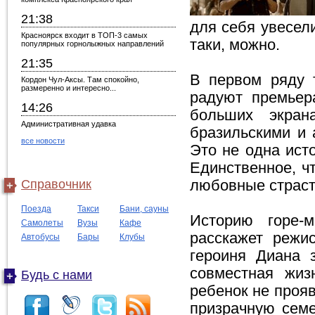
21:38
для себя увесели
Красноярск входит в ТОП-3 самых
таки, можно.
популярных горнолыжных направлений
21:35
В первом ряду 
Кордон Чул-Аксы. Там спокойно,
размеренно и интересно...
радуют премьер
14:26
больших экран
Административная удавка
бразильскими и 
все новости
Это не одна ист
Единственное, чт
Справочник
любовные страст
Поезда
Такси
Бани, сауны
Историю горе-м
Самолеты
Вузы
Кафе
расскажет режи
Автобусы
Бары
Клубы
героиня Диана з
совместная жиз
Будь с нами
ребенок не проя
призрачную сем