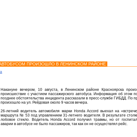
мства
Карта
Консультации
АВТОБУСОМ ПРОИЗОШЛО В ЛЕНИНСКОМ РАЙОНЕ
ка
Накануне вечером, 10 августа, в Ленинском районе Красноярска прои
происшествие с участием пассажирского автобуса. Информация об этом по
позднее обстоятельства инцидента рассказали в пресс-службе ГИБДД. По 
произошло на ул. Рейдовая около 9 часов вечера.
26-летний водитель автомобиля марки Honda Accord выехал на «встречк
маршрута № 53 под управлением 31-летнего водителя. В результате столк
лобовое стекло. Водитель Honda Accord получил травмы, но от госпита
аварии в автобусе не было пассажиров, так как он не осуществлял рейс.