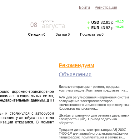
Войти
Регистрация
суббота
+0.15
USD
32.81 р.
08
августа
+0.26
EUR
43.92 р.
Сегодня 0
Завтра 0
Послезавтра 0
Прогноз погоды
Красноярск
|
Курс валют
Рекомендуем
Объявления
Дизель-генераторы - ремонт, продажа,
комплектующие.,Компания предлагает на...
зошло дорожно-транспортное
явилась в социальных сетях,
AVR для регулирования напряжения систем
предварительным данным, ДТП
возбуждения электрогенераторов
отечественного и импортного производства:,-
Корректор напряжения...
у» и столкнулся с автобусом
Шкафы управления для ремонта дизельных
новения у автобуса вылетело
электростанций:,- Привод задатчика
лизации отказался. В момент
оборотов...
Продаем дизель-электростанции АД-200С-
Т400-1Р для аварийного электроснабжения
птицефабрик.,Комплектация и запчасти...