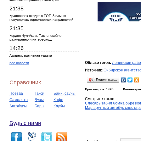
21:38
Красноярск входит в ТОП-3 самых
популярных горнолыжных направлений
21:35
Кордон Чул-Аксы. Там спокойно,
размеренно и интересно...
14:26
Административная удавка
Облако тегов:
Ленинский рай
все новости
Источник:
Сибирское агентств
Поделиться…
Справочник
Просмотров:
1496
Коментари
Поезда
Такси
Бани, сауны
Смотрите также:
Самолеты
Вузы
Кафе
Слесарь забил бомжа обрезком
Автобусы
Бары
Клубы
Маршрутный автобус снес огр
Будь с нами