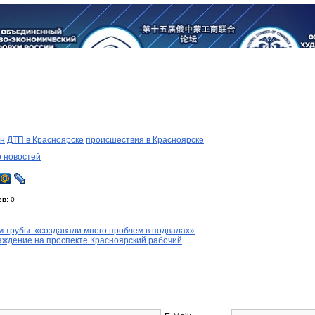
он
ДТП в Красноярске
происшествия в Красноярске
о новостей
ев:
0
 трубы: «создавали много проблем в подвалах»
аждение на проспекте Красноярский рабочий