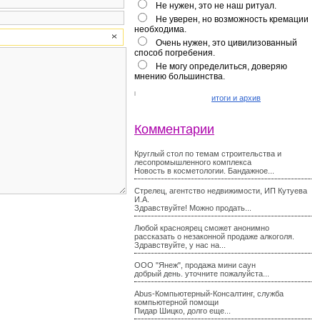
Не нужен, это не наш ритуал.
Не уверен, но возможность кремации
необходима.
Очень нужен, это цивилизованный
способ погребения.
Не могу определиться, доверяю
мнению большинства.
итоги и архив
Комментарии
Круглый стол по темам строительства и
лесопромышленного комплекса
Новость в косметологии. Бандажное...
Стрелец, агентство недвижимости, ИП Кутуева
И.А.
Здравствуйте! Можно продать...
Любой красноярец сможет анонимно
рассказать о незаконной продаже алкоголя.
Здравствуйте, у нас на...
ООО "Янеж", продажа мини саун
добрый день. уточните пожалуйста...
Abus-Компьютерный-Консалтинг, служба
компьютерной помощи
Пидар Шицко, долго еще...