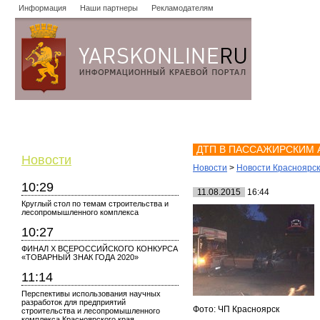
Информация
Наши партнеры
Рекламодателям
Новости
Объявления
Форум
Работа
Опросы
Знако
ДТП В ПАССАЖИРСКИМ 
Новости
Новости
>
Новости Красноярс
10:29
11.08.2015
16:44
Круглый стол по темам строительства и
лесопромышленного комплекса
10:27
ФИНАЛ X ВСЕРОССИЙСКОГО КОНКУРСА
«ТОВАРНЫЙ ЗНАК ГОДА 2020»
11:14
Перспективы использования научных
разработок для предприятий
Фото: ЧП Красноярск
строительства и лесопромышленного
комплекса Красноярского края