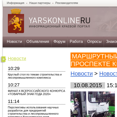
Информация
Наши партнеры
Рекламодателям
Новости
Объявления
Форум
Работа
Опросы
Знако
МАРШРУТНЫЙ
Новости
ПРОСПЕКТЕ 
10:29
Новости
>
Новос
Круглый стол по темам строительства и
лесопромышленного комплекса
10:27
10.08.2015
15:
ФИНАЛ X ВСЕРОССИЙСКОГО КОНКУРСА
«ТОВАРНЫЙ ЗНАК ГОДА 2020»
11:14
Перспективы использования научных
разработок для предприятий
строительства и лесопромышленного
комплекса Красноярского края