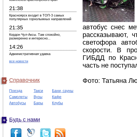
21:38
Красноярск входит в ТОП-3 самых
популярных горнолыжных направлений
автобус снес ме
21:35
рассказывают, 
Кордон Чул-Аксы. Там спокойно,
размеренно и интересно...
светофора авто
14:26
скорости. В пр
Административная удавка
ГИБДД по Красн
все новости
часть не поступа
Справочник
Фото: Татьяна Л
Поезда
Такси
Бани, сауны
Самолеты
Вузы
Кафе
Автобусы
Бары
Клубы
Будь с нами