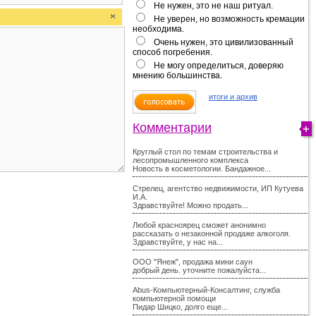
Не нужен, это не наш ритуал.
Не уверен, но возможность кремации
необходима.
Очень нужен, это цивилизованный
способ погребения.
Не могу определиться, доверяю
мнению большинства.
итоги и архив
Комментарии
Круглый стол по темам строительства и
лесопромышленного комплекса
Новость в косметологии. Бандажное...
Стрелец, агентство недвижимости, ИП Кутуева
И.А.
Здравствуйте! Можно продать...
Любой красноярец сможет анонимно
рассказать о незаконной продаже алкоголя.
Здравствуйте, у нас на...
ООО "Янеж", продажа мини саун
добрый день. уточните пожалуйста...
Abus-Компьютерный-Консалтинг, служба
компьютерной помощи
Пидар Шицко, долго еще...