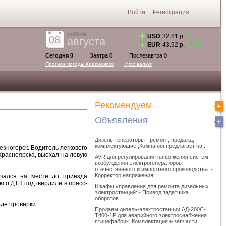
Войти
Регистрация
суббота
+0.15
USD
32.81 р.
08
августа
+0.26
EUR
43.92 р.
Сегодня 0
Завтра 0
Послезавтра 0
Прогноз погоды
Красноярск
|
Курс валют
Рекомендуем
Объявления
Дизель-генераторы - ремонт, продажа,
комплектующие.,Компания предлагает на...
езногорск. Водитель легкового
Красноярска, выехал на левую
AVR для регулирования напряжения систем
возбуждения электрогенераторов
отечественного и импортного производства:,-
Корректор напряжения...
нчался на месте до приезда
 о ДТП подтвердили в пресс-
Шкафы управления для ремонта дизельных
электростанций:,- Привод задатчика
оборотов...
де проверки.
Продаем дизель-электростанции АД-200С-
Т400-1Р для аварийного электроснабжения
птицефабрик.,Комплектация и запчасти...