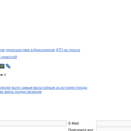
ске
происшествия в Красноярске
ДТП на трассе
о новостей
ев:
0
оярске было самым масштабным за историю города
ке вчера поздно вечером
E-Mail:
Повторите код: