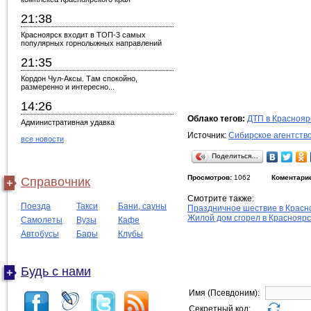
21:38
Красноярск входит в ТОП-3 самых
популярных горнолыжных направлений
21:35
Кордон Чул-Аксы. Там спокойно,
размеренно и интересно...
14:26
Облако тегов:
ДТП в Краснояр
Административная удавка
Источник:
Сибирское агентств
все новости
Поделиться…
Просмотров:
1062
Коментари
Справочник
Смотрите также:
Поезда
Такси
Бани, сауны
Праздничное шествие в Красн
Жилой дом сгорел в Красноярс
Самолеты
Вузы
Кафе
Автобусы
Бары
Клубы
Будь с нами
Имя (Псевдоним):
Секретный код: