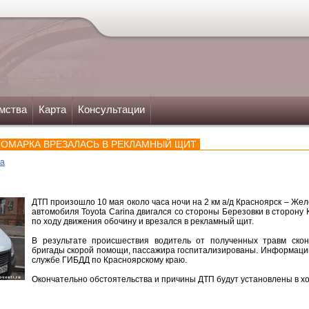
мства
Карта
Консультации
ОМАРКА ВРЕЗАЛАСЬ В РЕКЛАМНЫЙ ЩИТ
ка
ДТП произошло 10 мая около часа ночи на 2 км а/д Красноярск – Жел
автомобиля Toyota Carina двигался со стороны Березовки в сторону 
по ходу движения обочину и врезался в рекламный щит.
В результате происшествия водитель от полученных травм ско
бригады скорой помощи, пассажира госпитализированы. Информацию
службе ГИБДД по Красноярскому краю.
Окончательно обстоятельства и причины ДТП будут установлены в хо