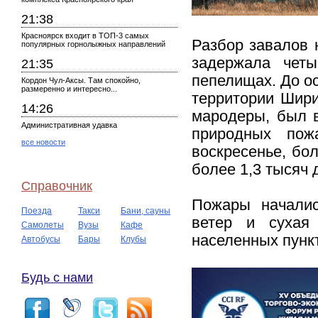
21:38
Красноярск входит в ТОП-3 самых
Разбор завалов 
популярных горнолыжных направлений
задержала чет
21:35
пепелищах. До о
Кордон Чул-Аксы. Там спокойно,
размеренно и интересно...
территории Шири
14:26
мародеры, был в
Административная удавка
природных пож
все новости
воскресенье, бо
более 1,3 тысяч 
Справочник
Пожары началис
Поезда
Такси
Бани, сауны
ветер и сухая 
Самолеты
Вузы
Кафе
населенных пунк
Автобусы
Бары
Клубы
Будь с нами