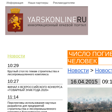
Информация
Наши партнеры
Рекламодателям
Новости
Объявления
Форум
Работа
Опросы
Знако
ЧИСЛО ПОГИБ
Новости
ЧЕЛОВЕК
10:29
Новости
>
Новос
Круглый стол по темам строительства и
лесопромышленного комплекса
10:27
16.04.2015
09:
ФИНАЛ X ВСЕРОССИЙСКОГО КОНКУРСА
«ТОВАРНЫЙ ЗНАК ГОДА 2020»
11:14
Перспективы использования научных
разработок для предприятий
строительства и лесопромышленного
комплекса Красноярского края