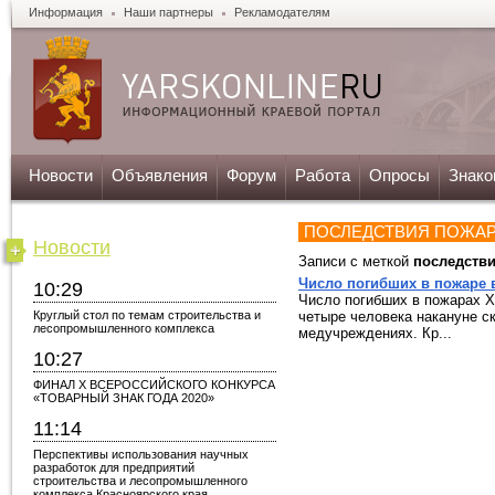
Информация
Наши партнеры
Рекламодателям
Новости
Объявления
Форум
Работа
Опросы
Знако
ПОСЛЕДСТВИЯ ПОЖА
Новости
Записи с меткой
последств
Число погибших в пожаре в
10:29
Число погибших в пожарах Х
Круглый стол по темам строительства и
четыре человека накануне с
лесопромышленного комплекса
медучреждениях. Кр...
10:27
ФИНАЛ X ВСЕРОССИЙСКОГО КОНКУРСА
«ТОВАРНЫЙ ЗНАК ГОДА 2020»
11:14
Перспективы использования научных
разработок для предприятий
строительства и лесопромышленного
комплекса Красноярского края