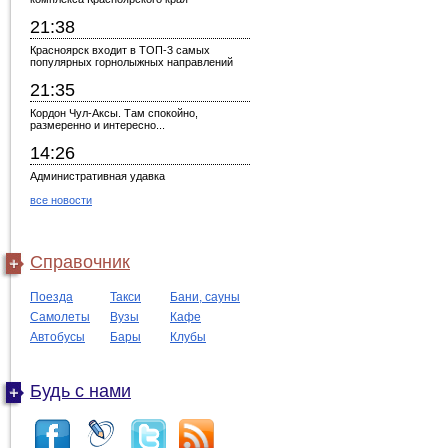
21:38
Красноярск входит в ТОП-3 самых
популярных горнолыжных направлений
21:35
Кордон Чул-Аксы. Там спокойно,
размеренно и интересно...
14:26
Административная удавка
все новости
Справочник
Поезда
Такси
Бани, сауны
Самолеты
Вузы
Кафе
Автобусы
Бары
Клубы
Будь с нами