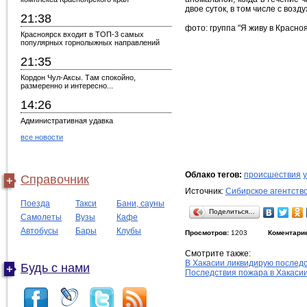
двое суток, в том числе с возд
21:38
фото: группа "Я живу в Красноя
Красноярск входит в ТОП-3 самых
популярных горнолыжных направлений
21:35
Кордон Чул-Аксы. Там спокойно,
размеренно и интересно...
14:26
Административная удавка
все новости
Облако тегов:
происшествия
Справочник
Источник:
Сибирское агентств
Поезда
Такси
Бани, сауны
Поделиться…
Самолеты
Вузы
Кафе
Автобусы
Бары
Клубы
Просмотров:
1203
Коментари
Смотрите также:
В Хакасии ликвидирую последс
Будь с нами
Последствия пожара в Хакаси