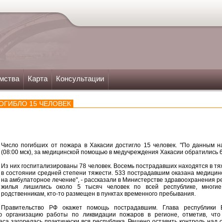
мства
Карта
Консультации
ОГИБЛО 15 ЧЕЛОВЕК
Число погибших от пожара в Хакасии достигло 15 человек. "По данным н
(08:00 мск), за медицинской помощью в медучреждения Хакасии обратились 6
Из них госпитализированы 78 человек. Восемь пострадавших находятся в тяж
в состоянии средней степени тяжести. 533 пострадавшим оказана медицин
на амбулаторное лечение", - рассказали в Министерстве здравоохранения р
жилья лишились около 5 тысяч человек по всей республике, многи
родственникам, кто-то размещен в пунктах временного пребывания.
Правительство РФ окажет помощь пострадавшим. Глава республики 
 организацию работы по ликвидации пожаров в регионе, отметив, что
часа загорелась практически вся республика. Решено оставить контроль над 