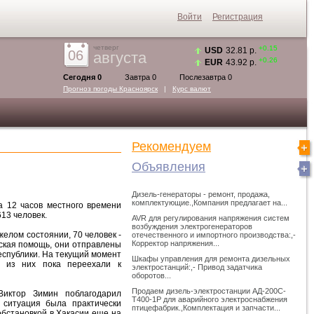
Войти
Регистрация
четверг
+0.15
USD
32.81 р.
06
августа
+0.26
EUR
43.92 р.
Сегодня 0
Завтра 0
Послезавтра 0
Прогноз погоды
Красноярск
|
Курс валют
Рекомендуем
Объявления
Дизель-генераторы - ремонт, продажа,
комплектующие.,Компания предлагает на...
а 12 часов местного времени
13 человек.
AVR для регулирования напряжения систем
возбуждения электрогенераторов
елом состоянии, 70 человек -
отечественного и импортного производства:,-
Корректор напряжения...
ская помощь, они отправлены
еспублики. На текущий момент
Шкафы управления для ремонта дизельных
е из них пока переехали к
электростанций:,- Привод задатчика
оборотов...
Продаем дизель-электростанции АД-200С-
Виктор Зимин поблагодарил
Т400-1Р для аварийного электроснабжения
 ситуация была практически
птицефабрик.,Комплектация и запчасти...
обстановкой в Хакасии еще на