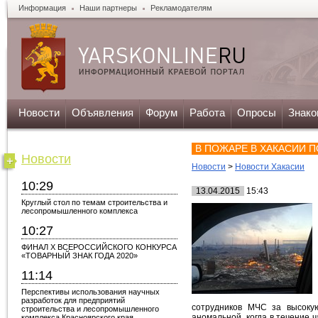
Информация
Наши партнеры
Рекламодателям
Новости
Объявления
Форум
Работа
Опросы
Знако
В ПОЖАРЕ В ХАКАСИИ П
Новости
Новости
>
Новости Хакасии
10:29
13.04.2015
15:43
Круглый стол по темам строительства и
лесопромышленного комплекса
10:27
ФИНАЛ X ВСЕРОССИЙСКОГО КОНКУРСА
«ТОВАРНЫЙ ЗНАК ГОДА 2020»
11:14
Перспективы использования научных
разработок для предприятий
сотрудников МЧС за высокую
строительства и лесопромышленного
аномальной, когда в течение 
комплекса Красноярского края