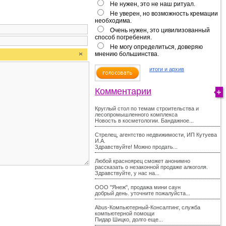
Не нужен, это не наш ритуал.
Не уверен, но возможность кремации
необходима.
Очень нужен, это цивилизованный
способ погребения.
Не могу определиться, доверяю
мнению большинства.
итоги и архив
Комментарии
Круглый стол по темам строительства и
лесопромышленного комплекса
Новость в косметологии. Бандажное...
Стрелец, агентство недвижимости, ИП Кутуева
И.А.
Здравствуйте! Можно продать...
Любой красноярец сможет анонимно
рассказать о незаконной продаже алкоголя.
Здравствуйте, у нас на...
ООО "Янеж", продажа мини саун
добрый день. уточните пожалуйста...
Abus-Компьютерный-Консалтинг, служба
компьютерной помощи
Пидар Шицко, долго еще...