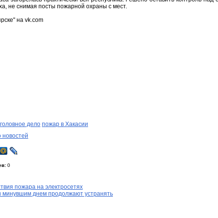
уха, не снимая посты пожарной охраны с мест.
рске" на vk.com
уголовное дело
пожар в Хакасии
о новостей
ев:
0
твия пожара на электросетях
и минувшим днем продолжают устранять