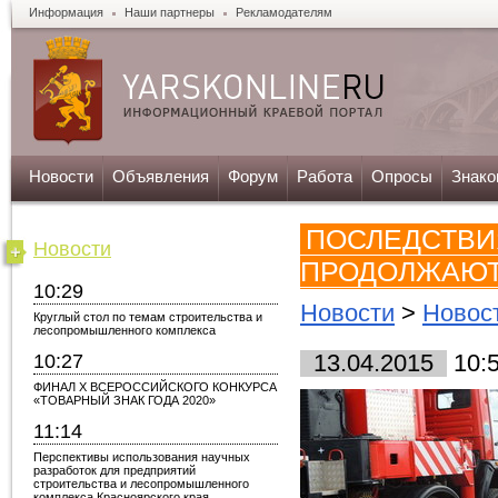
Информация
Наши партнеры
Рекламодателям
Новости
Объявления
Форум
Работа
Опросы
Знако
ПОСЛЕДСТВИ
Новости
ПРОДОЛЖАЮТ
10:29
Новости
>
Новос
Круглый стол по темам строительства и
лесопромышленного комплекса
10:27
13.04.2015
10:
ФИНАЛ X ВСЕРОССИЙСКОГО КОНКУРСА
«ТОВАРНЫЙ ЗНАК ГОДА 2020»
11:14
Перспективы использования научных
разработок для предприятий
строительства и лесопромышленного
комплекса Красноярского края