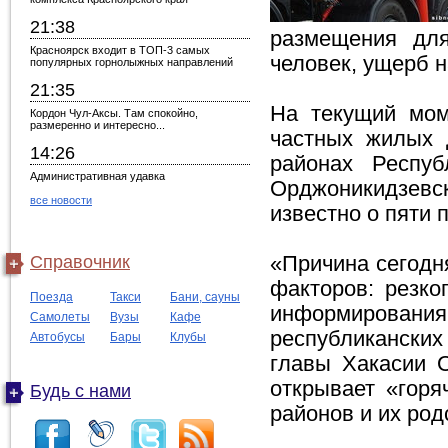
21:38
размещения дл
Красноярск входит в ТОП-3 самых
человек, ущерб 
популярных горнолыжных направлений
21:35
На текущий мом
Кордон Чул-Аксы. Там спокойно,
размеренно и интересно...
частных жилых 
14:26
районах Респуб
Административная удавка
Орджоникидзевс
все новости
известно о пяти 
Справочник
«Причина сегодн
факторов: резко
Поезда
Такси
Бани, сауны
информирования
Самолеты
Вузы
Кафе
республиканских
Автобусы
Бары
Клубы
главы Хакасии О
открывает «гор
Будь с нами
районов и их род