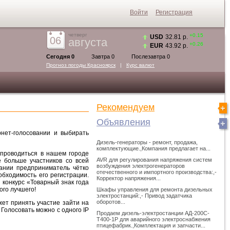
Войти
Регистрация
четверг
+0.15
USD
32.81 р.
06
августа
+0.26
EUR
43.92 р.
Сегодня 0
Завтра 0
Послезавтра 0
Прогноз погоды
Красноярск
|
Курс валют
Рекомендуем
Объявления
рнет-голосовании и выбирать
Дизель-генераторы - ремонт, продажа,
комплектующие.,Компания предлагает на...
проводиться в нашем городе
AVR для регулирования напряжения систем
ё больше участников со всей
возбуждения электрогенераторов
ании предприниматель чётко
отечественного и импортного производства:,-
обходимость его регистрации.
Корректор напряжения...
 конкурс «Товарный знак года
ого лучшего!
Шкафы управления для ремонта дизельных
электростанций:,- Привод задатчика
оборотов...
жет принять участие зайти на
 Голосовать можно с одного IP
Продаем дизель-электростанции АД-200С-
Т400-1Р для аварийного электроснабжения
птицефабрик.,Комплектация и запчасти...