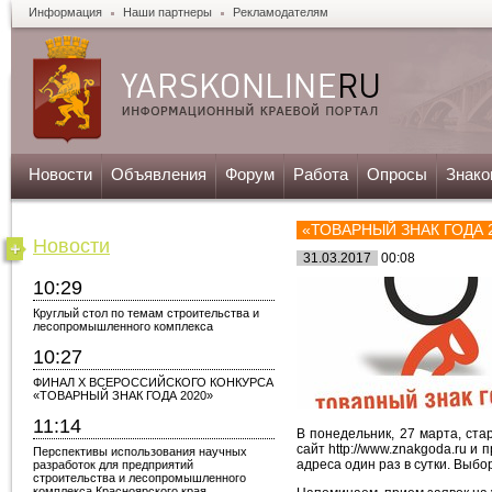
Информация
Наши партнеры
Рекламодателям
Новости
Объявления
Форум
Работа
Опросы
Знако
«ТОВАРНЫЙ ЗНАК ГОДА 
Новости
31.03.2017
00:08
10:29
Круглый стол по темам строительства и
лесопромышленного комплекса
10:27
ФИНАЛ X ВСЕРОССИЙСКОГО КОНКУРСА
«ТОВАРНЫЙ ЗНАК ГОДА 2020»
11:14
В понедельник, 27 марта, ст
сайт http://www.znakgoda.ru и
Перспективы использования научных
адреса один раз в сутки. Выбор
разработок для предприятий
строительства и лесопромышленного
комплекса Красноярского края