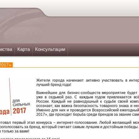
мства
Карта
Консультации
2017»
Жители города начинают активно участвовать в инте
лучший бренд года!
Важнейшее для бизнес-сообществ мероприятие будет 
уже в седьмой раз. С каждым годом привлекается вс
России. Каждый не равнодушный к судьбе своей комп
осознает, как важна безопасность товарного знака и не
Именно для них и проводится Всероссийский ежегодный
2017», где проходит борьба среди брендов за звание сам
артовал первый этап конкурса – интернет-голосование. Любой желающий мо
 проголосовать за бренд, который считает самым лучшим и достойным победы.
 только за вами!