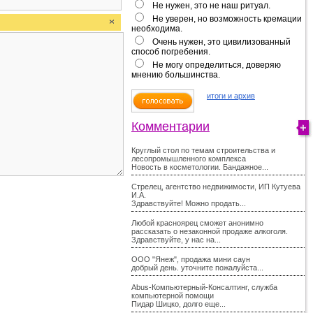
Не нужен, это не наш ритуал.
Не уверен, но возможность кремации
необходима.
Очень нужен, это цивилизованный
способ погребения.
Не могу определиться, доверяю
мнению большинства.
итоги и архив
Комментарии
Круглый стол по темам строительства и
лесопромышленного комплекса
Новость в косметологии. Бандажное...
Стрелец, агентство недвижимости, ИП Кутуева
И.А.
Здравствуйте! Можно продать...
Любой красноярец сможет анонимно
рассказать о незаконной продаже алкоголя.
Здравствуйте, у нас на...
ООО "Янеж", продажа мини саун
добрый день. уточните пожалуйста...
Abus-Компьютерный-Консалтинг, служба
компьютерной помощи
Пидар Шицко, долго еще...