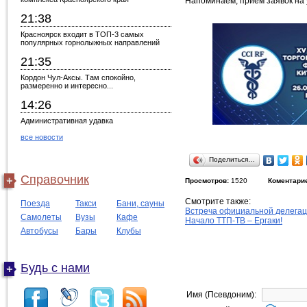
Напоминаем, прием заявок на 
21:38
Красноярск входит в ТОП-3 самых
популярных горнолыжных направлений
21:35
Кордон Чул-Аксы. Там спокойно,
размеренно и интересно...
14:26
Административная удавка
все новости
Поделиться…
Справочник
Просмотров:
1520
Коментари
Смотрите также:
Поезда
Такси
Бани, сауны
Встреча официальной делегаци
Самолеты
Вузы
Кафе
Начало ТТП-ТВ – Ергаки!
Автобусы
Бары
Клубы
Будь с нами
Имя (Псевдоним):