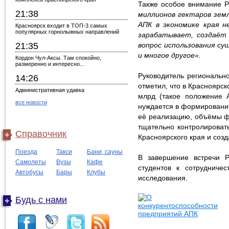
Также особое внимание Р
21:38
миллионов гектаров земл
АПК в экономике края н
Красноярск входит в ТОП-3 самых
популярных горнолыжных направлений
зарабатывает, создаёт 
21:35
вопрос использования су
и многое другое».
Кордон Чул-Аксы. Там спокойно,
размеренно и интересно...
Руководитель региональн
14:26
отметил, что в Красноярс
Административная удавка
млрд (такое положение А
все новости
нуждается в формировании
её реализацию, объёмы ф
тщательно контролироват
Справочник
Красноярского края и соз
Поезда
Такси
Бани, сауны
В завершение встречи Р
Самолеты
Вузы
Кафе
студентов к сотрудниче
Автобусы
Бары
Клубы
исследования.
Будь с нами