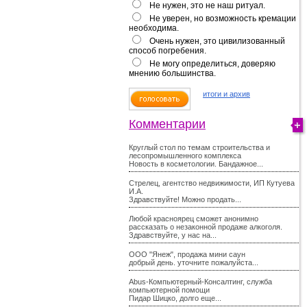
Не нужен, это не наш ритуал.
Не уверен, но возможность кремации
необходима.
Очень нужен, это цивилизованный
способ погребения.
Не могу определиться, доверяю
мнению большинства.
итоги и архив
Комментарии
Круглый стол по темам строительства и
лесопромышленного комплекса
Новость в косметологии. Бандажное...
Стрелец, агентство недвижимости, ИП Кутуева
И.А.
Здравствуйте! Можно продать...
Любой красноярец сможет анонимно
рассказать о незаконной продаже алкоголя.
Здравствуйте, у нас на...
ООО "Янеж", продажа мини саун
добрый день. уточните пожалуйста...
Abus-Компьютерный-Консалтинг, служба
компьютерной помощи
Пидар Шицко, долго еще...