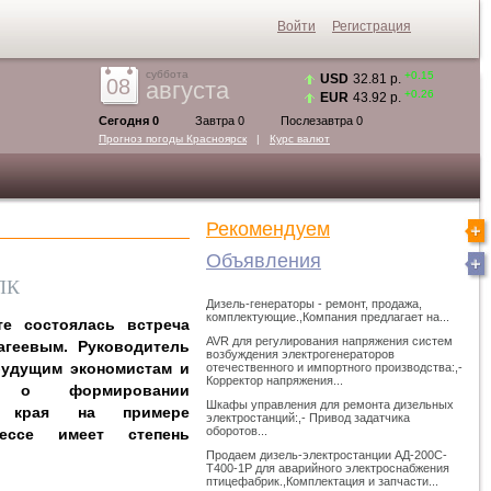
Войти
Регистрация
суббота
+0.15
USD
32.81 р.
08
августа
+0.26
EUR
43.92 р.
Сегодня 0
Завтра 0
Послезавтра 0
Прогноз погоды
Красноярск
|
Курс валют
Рекомендуем
Объявления
ПК
Дизель-генераторы - ремонт, продажа,
комплектующие.,Компания предлагает на...
те состоялась встреча
AVR для регулирования напряжения систем
агеевым.
Руководитель
возбуждения электрогенераторов
будущим экономистам и
отечественного и импортного производства:,-
Корректор напряжения...
а о формировании
Шкафы управления для ремонта дизельных
го края на примере
электростанций:,- Привод задатчика
оборотов...
ессе имеет степень
Продаем дизель-электростанции АД-200С-
Т400-1Р для аварийного электроснабжения
птицефабрик.,Комплектация и запчасти...