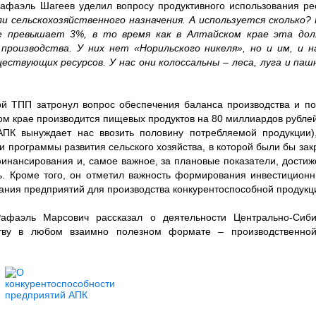
афаэль Шагеев уделил вопросу продуктивного использования ре
и сельскохозяйственного назначения. А используется сколько?
е превышает 3%, в то время как в Алтайском крае эта дол
производства. У них нет «Норильского никеля», но и им, и 
ществующих ресурсов. У нас они колоссальны – леса, луга и па
ой ТПП затронул вопрос обеспечения баланса производства и по
ком крае производится пищевых продуктов на 80 миллиардов рублей
ПК вынуждает нас ввозить половину потребляемой продукции),
 программы развития сельского хозяйства, в которой были бы зак
инансирования и, самое важное, за плановые показатели, дости
ь. Кроме того, он отметил важность формирования инвестиционн
дания предприятий для производства конкурентоспособной продукци
афаэль Марсович рассказал о деятельности Центрально-Сиб
ству в любом взаимно полезном формате – производственной