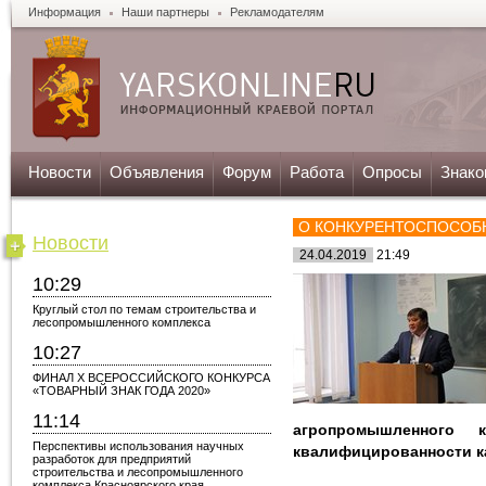
Информация
Наши партнеры
Рекламодателям
Новости
Объявления
Форум
Работа
Опросы
Знако
О КОНКУРЕНТОСПОСОБ
Новости
24.04.2019
21:49
10:29
Круглый стол по темам строительства и
лесопромышленного комплекса
10:27
ФИНАЛ X ВСЕРОССИЙСКОГО КОНКУРСА
«ТОВАРНЫЙ ЗНАК ГОДА 2020»
11:14
агропромышленного 
Перспективы использования научных
квалифицированности к
разработок для предприятий
строительства и лесопромышленного
комплекса Красноярского края