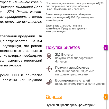
сурсов:
«В нашем крае 5
Предлагаем дизельные электростанции АД-30
для аварийного электроснабжения
 Полтора миллиона! Доля
школ.,Комплектация и запчасти...
я – 27%. Регион живет,
Автоматизированные контейнерные
нам принципиально важен
электростанции АД-100.,Производство
контейнерных...
шни, полезные ископаемые
Дизельные электростанции в
контейнере.,Предлагаем дизель-
электростанции...
требления продукции. Он
, а потребляется – на 154
 подчеркнул, что регион
Покупка билетов
реплены ответственные за
ЖД Билеты
жение которых необходимо
покупка железнодорожных
ых паспортов территорий
билетов
и на экспорт.
Покупка авиабилетов
любые направления, самые
выгодные предложения
ирской ТПП и пригласил
 практики или научного
Бронирование отелей
отели по всему миру, любого уровня
Опросы
Нужен ли Красноярску крематорий?