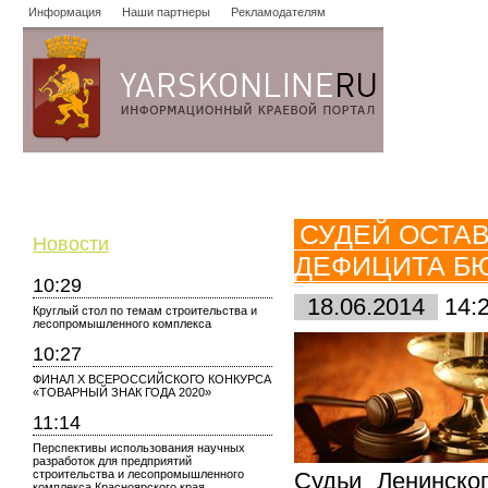
Информация
Наши партнеры
Рекламодателям
Новости
Объявления
Форум
Работа
Опросы
Знако
СУДЕЙ ОСТАВ
Новости
ДЕФИЦИТА Б
10:29
18.06.2014
14:
Круглый стол по темам строительства и
лесопромышленного комплекса
10:27
ФИНАЛ X ВСЕРОССИЙСКОГО КОНКУРСА
«ТОВАРНЫЙ ЗНАК ГОДА 2020»
11:14
Перспективы использования научных
разработок для предприятий
строительства и лесопромышленного
Судьи Ленинско
комплекса Красноярского края