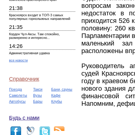
вопросам закон
21:38
недостаток в п
Красноярск входит в ТОП-3 самых
популярных горнолыжных направлений
приходится 526 к
21:35
половину: 260 к
Кордон Чул-Аксы. Там спокойно,
Парламентарии в 
размеренно и интересно...
маленький зал
14:26
расположены впри
Административная удавка
все новости
Руководитель а
судей Красноярс
Справочник
году в краевом 
нового здания дл
Поезда
Такси
Бани, сауны
финансовой сит
Самолеты
Вузы
Кафе
Автобусы
Бары
Клубы
Напомним, дефиц
Будь с нами