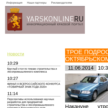
Информация
Наши партнеры
Рекламодателям
Новости
Объявления
Форум
Работа
Опросы
Знако
ТРОЕ ПОДРО
Новости
ОКТЯБРЬСКО
10:29
11.06.2014
10:3
Круглый стол по темам строительства и
лесопромышленного комплекса
10:27
ФИНАЛ X ВСЕРОССИЙСКОГО КОНКУРСА
«ТОВАРНЫЙ ЗНАК ГОДА 2020»
11:14
Перспективы использования научных
разработок для предприятий
строительства и лесопромышленного
Накануне утр
комплекса Красноярского края