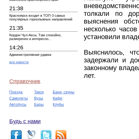
вневедомственно
21:38
толкали по дор
Красноярск входит в ТОП-3 самых
популярных горнолыжных направлений
выяснения обст
21:35
несколько часов
Кордон Чул-Аксы. Там спокойно,
установили влад
размеренно и интересно...
14:26
Выяснилось, чт
Административная удавка
задержали и до
все новости
законному владе
лет.
Справочник
Поезда
Такси
Бани, сауны
Самолеты
Вузы
Кафе
Автобусы
Бары
Клубы
Будь с нами